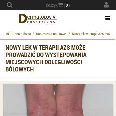
Actio
Koszyk
(
0
)
navig
Togg
navi
Strona główna
/
Doniesienia naukowe
/
Nowy lek w terapii AZS może p
NOWY LEK W TERAPII AZS MOŻE
PROWADZIĆ DO WYSTĘPOWANIA
MIEJSCOWYCH DOLEGLIWOŚCI
BÓLOWYCH