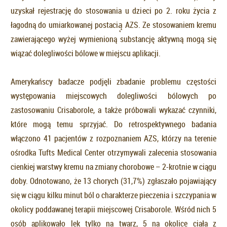
uzyskał rejestrację do stosowania u dzieci po 2. roku życia z
łagodną do umiarkowanej postacią̨ AZS. Ze stosowaniem kremu
zawierającego wyżej wymienioną substancję aktywną mogą się
wiązać dolegliwości bólowe w miejscu aplikacji.
Amerykańscy badacze podjęli zbadanie problemu częstości
występowania miejscowych dolegliwości bólowych po
zastosowaniu Crisaborole, a także próbowali wykazać czynniki,
które mogą temu sprzyjać. Do retrospektywnego badania
włączono 41 pacjentów z rozpoznaniem AZS, którzy na terenie
ośrodka Tufts Medical Center otrzymywali zalecenia stosowania
cienkiej warstwy kremu na zmiany chorobowe – 2-krotnie w ciągu
doby. Odnotowano, że 13 chorych (31,7%) zgłaszało pojawiający
się w ciągu kilku minut ból o charakterze pieczenia i szczypania w
okolicy poddawanej terapii miejscowej Crisaborole. Wśród nich 5
osób aplikowało lek tylko na twarz, 5 na okolice ciała z