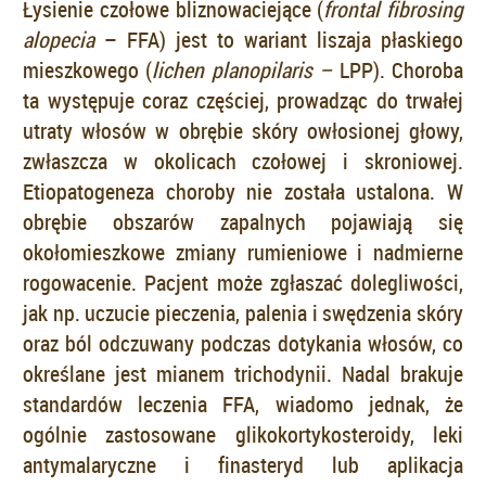
Łysienie czołowe bliznowaciejące (
frontal fibrosing
alopecia
– FFA) jest to wariant liszaja płaskiego
mieszkowego (
lichen planopilaris
–
LPP). Choroba
ta występuje coraz częściej, prowadząc do trwałej
utraty włosów w obrębie skóry owłosionej głowy,
zwłaszcza w okolicach czołowej i skroniowej.
Etiopatogeneza choroby nie została ustalona. W
obrębie obszarów zapalnych pojawiają się
okołomieszkowe zmiany rumieniowe i nadmierne
rogowacenie. Pacjent może zgłaszać dolegliwości,
jak np. uczucie pieczenia, palenia i swędzenia skóry
oraz ból odczuwany podczas dotykania włosów, co
określane jest mianem trichodynii. Nadal brakuje
standardów leczenia FFA, wiadomo jednak, że
ogólnie zastosowane glikokortykosteroidy, leki
antymalaryczne i finasteryd lub aplikacja