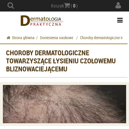
Actio
Koszyk
(
0
)
navig
Togg
navi
Strona główna
/
Doniesienia naukowe
/
Choroby dermatologiczne towa
CHOROBY DERMATOLOGICZNE
TOWARZYSZĄCE ŁYSIENIU CZOŁOWEMU
BLIZNOWACIEJĄCEMU