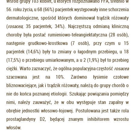
Wśród grupy 103 kobiet, u których rozpoznawano FFA, średnio w
56. roku życia, u 68 (66%) pacjentek występowały inne schorzenia
dermatologiczne, spośród których dominował trądzik różowaty
(
rosacea
; 35 pacjentek, 34%). Najczęstszą odmianą kliniczną
choroby była postać rumieniowo-teleangiektatyczna (28 osób),
następnie grudkowo-krostkowa (7 osób), przy czym u 15
pacjentek (14,6%) były to zmiany o łagodnym przebiegu, u 18
(17,5%) o przebiegu umiarkowanym, a u 2 (1,9%) był to przebieg
ciężki. Warto zaznaczyć, że ogólna populacyjna częstość
rosacea
szacowana jest na 10%. Zarówno łysienie czołowe
bliznowaciejące, jak i trądzik różowaty, należą do grupy chorób o
nie do końca poznanej etiologii. Szukając powiązania pomiędzy
nimi, należy zauważyć, że w obu występuje stan zapalny w
obrębie jednostki włosowo-łojowej. Postulowana jest także rola
prostaglandyny D2, będącej znanym inhibitorem wzrostu
włosów.