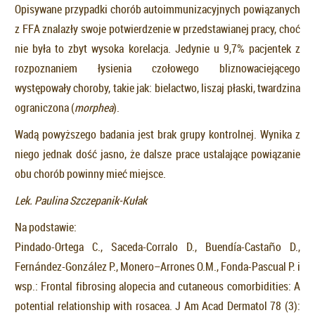
Opisywane przypadki chorób autoimmunizacyjnych powiązanych
z FFA znalazły swoje potwierdzenie w przedstawianej pracy, choć
nie była to zbyt wysoka korelacja. Jedynie u 9,7% pacjentek z
rozpoznaniem łysienia czołowego bliznowaciejącego
występowały choroby, takie jak: bielactwo, liszaj płaski, twardzina
ograniczona (
morphea
).
Wadą powyższego badania jest brak grupy kontrolnej. Wynika z
niego jednak dość jasno, że dalsze prace ustalające powiązanie
obu chorób powinny mieć miejsce.
Lek. Paulina Szczepanik-Kułak
Na podstawie:
Pindado-Ortega C., Saceda-Corralo D., Buendía-Castaño D.,
Fernández-González P., Monero–Arrones O.M., Fonda-Pascual P. i
wsp.: Frontal fibrosing alopecia and cutaneous comorbidities: A
potential relationship with rosacea. J Am Acad Dermatol 78 (3):