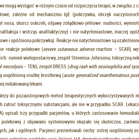
e mogą wystąpić w różnym czasie od rozpoczęcia terapii, w związku z cz
towe, zależne od mechanizmu IgE (pokrzywka, obrzęk naczynioruch
yt nosa, skurcz oskrzeli, objawy żołądkowo-jelitowe: nudności, wymioty
nafilaksja i wstrząs anafilaktyczny) i nie natychmiastowe, inaczej opó
owe i opóźniona pokrzywka). Reakcje nie natychmiastowe są uzależnion
rne reakcje polekowe (
severe cutaneous adverse
reaction – SCAR) wys
 nich: rumień wielopostaciowy, zespół Stevensa-Johnsona, toksyczną nek
l necrolysis
– TEN), zespół DRESS (
drug rash with eosinophilia and sy
ą uogólnioną osutkę krostkową (
acute generalized exanthematous pust
mię indukowaną lekami.
ależy do pozaustrojowych metod terapeutycznych wykorzystywanych m
ch zatruć toksycznymi substancjami, ale nie w przypadku SCAR. Lekar
) opisali trzy przypadki pacjentów, u których zastosowanie hemodial
cji polekowej z objawami systemowymi okazało się skuteczne, zarówn
ch, jak i ogólnych. Pacjenci prezentowali cechy: ostrej uogólnionej os
znej nekrolizy naskórka oraz linijnej IgA dermatozy/choroby pęcherz