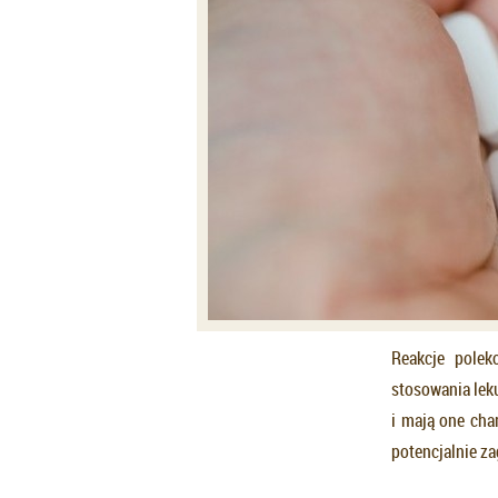
Reakcje polek
stosowania lek
i mają one char
potencjalnie za