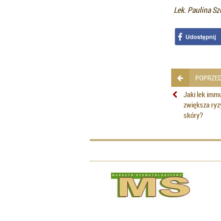
Lek.
Paulina Sz
POPRZED
Jaki lek imm
zwiększa ry
skóry?