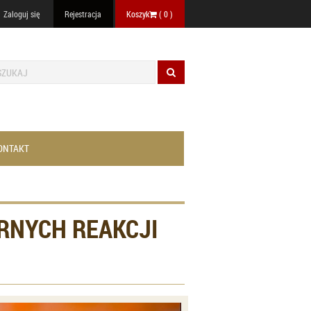
Zaloguj się
Rejestracja
Koszyk
(
0
)
ONTAKT
ÓRNYCH REAKCJI