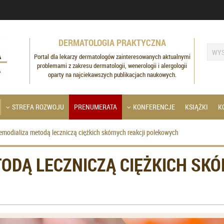
DERMATOLOGIA PRAKTYCZNA
Portal dla lekarzy dermatologów zainteresowanych aktualnymi
problemami z zakresu dermatologii, wenerologii i alergologii
oparty na najciekawszych publikacjach naukowych.
STREFA ROZWOJU
PRENUMERATA
KONFERENCJE
KSIĄŻKI
K
emodializa metodą leczniczą ciężkich skórnych reakcji polekowych
ODĄ LECZNICZĄ CIĘŻKICH SK