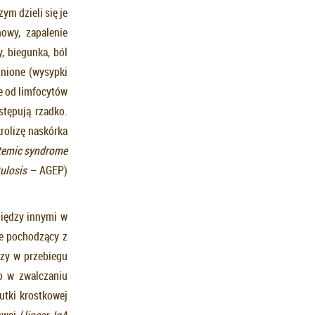
ym dzieli się je
owy, zapalenie
, biegunka, ból
źnione (wysypki
e od limfocytów
tępują rzadko.
rolizę naskórka
stemic syndrome
ulosis
– AGEP)
iędzy innymi w
ze pochodzący z
izy w przebiegu
o w zwalczaniu
utki krostkowej
owej (
linear IgA