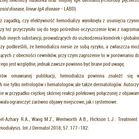
osis
/
disease, linear IgA disease
– LABD).
ż zagadką, czy efektywność hemodializy wyniknęła z usunięcia czyn
, czy też przyczyniło się do tego pośrednio oczyszczenie krwi z nagrom
ub innych substancji, prowadzących do uszkodzenia komórek i globalni
rzy podkreślili, że hemodializa niesie ze sobą ryzyko, a zwłaszcza mo
ających z obecności cewników, przy czym zagrożenie to w porównaniu d
rego jest względne, jednak zawsze powinno być brane pod uwagę.
rów omawianej publikacji, hemodializa powinna znaleźć się 
h nie tylko nefrologów i hematologów, ale także dermatologów. Autorzy 
ie w przypadku ciężkiej skórnej reakcji polekowej połączonej z objawam
zwala ograniczyć zarówno objawy miejscowe, jak i systemowe.
el-Azhary R.A., Wang M.Z., Wentworth A.B., Hickson L.J.: Treatment
modialysis. Int J Dermatol 2018; 57: 177–182.