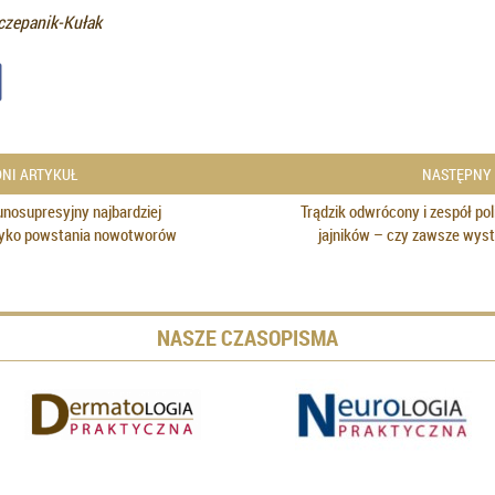
czepanik-Kułak
NI ARTYKUŁ
NASTĘPNY
unosupresyjny najbardziej
Trądzik odwrócony i zespół po
zyko powstania nowotworów
jajników – czy zawsze wys
NASZE CZASOPISMA