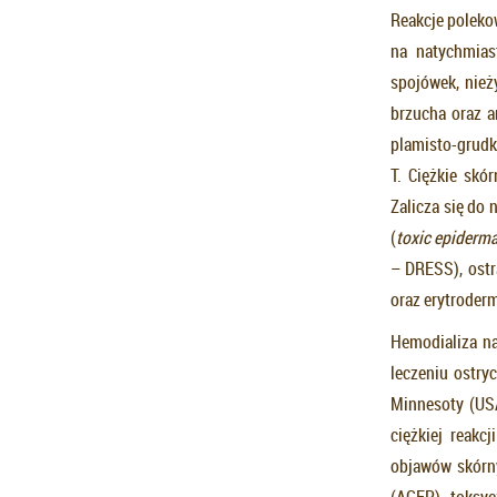
Reakcje polekow
na natychmias
spojówek, nież
brzucha oraz a
plamisto-grudk
T. Ciężkie skó
Zalicza się do
(
toxic epiderma
– DRESS), ostr
oraz erytroder
Hemodializa n
leczeniu ostry
Minnesoty (USA
ciężkiej reak
objawów skórny
(AGEP), toksyc