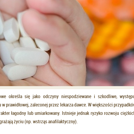
owe określa się jako odczyny niespodziewane i szkodliwe, występ
u w prawidłowej, zaleconej przez lekarza dawce. W większości przypadkó
akter łagodny lub umiarkowany. Istnieje jednak ryzyko rozwoju ciężkich
grażają życiu (np. wstrząs anafilaktyczny).