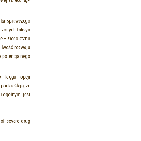
nika sprawczego
adzonych toksyn
e – złego stanu
żliwość rozwoju
o potencjalnego
w kręgu opcji
podkreślają, że
i ogólnymi jest
 of severe drug