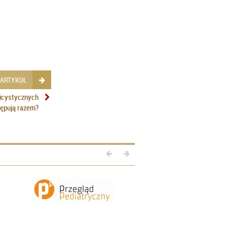
 ARTYKUŁ
licystycznych
tępują razem?