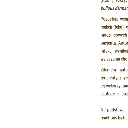
bullous dermat
Pozostaje wcią
reakcji (leku)
mocznicowych l
pacjenta. Auto
infekcji wynik
wyleczenia cho
Zdaniem auto
terapeutycznyc
jej wykorzystan
skuteczne i po
Na podstawie: 
reactions by he