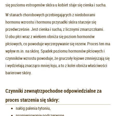
się poziomu estrogenów skóra u kobiet staje się cienka i sucha.
W stanach chorobowych przebiegających z niedoborami
hormonu wzrostu i hormonu przysadki skóra starzeje się
przedwcześnie. Jest cienka i sucha, z licznymi zmarszczkami.
U obu płci wraz z wiekiem obniża się poziom hormonów
płciowych, co powoduje wyczerpywanie się rezerw. Proces ten ma
wpływ m.in. na skórę. Spadek poziomu hormonów płciowych i
czynników wzrostu powoduje, że gruczoły łojowe zmniejszają się
i wydzielają znacząco mniej łoju, a to z kolei obniża właściwości
barierowe skóry.
Czynniki zewnątrzpochodne odpowiedzialne za
proces starzenia się skóry:
nałóg palenia tytoniu,
promieniowanie podczerwone,