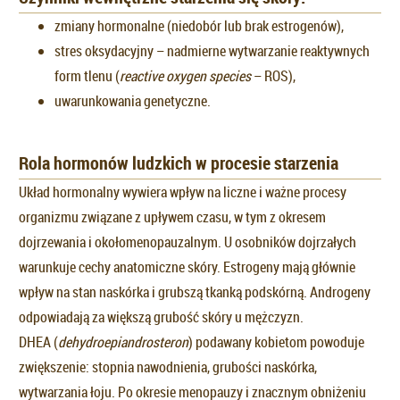
zmiany hormonalne (niedobór lub brak estrogenów),
stres oksydacyjny – nadmierne wytwarzanie reaktywnych
form tlenu (
reactive oxygen species
– ROS),
uwarunkowania genetyczne.
Rola hormonów ludzkich w procesie starzenia
Układ hormonalny wywiera wpływ na liczne i ważne procesy
organizmu związane z upływem czasu, w tym z okresem
dojrzewania i okołomenopauzalnym. U osobników dojrzałych
warunkuje cechy anatomiczne skóry. Estrogeny mają głównie
wpływ na stan naskórka i grubszą tkanką podskórną. Androgeny
odpowiadają za większą grubość skóry u mężczyzn.
DHEA (
dehydroepiandrosteron
) podawany kobietom powoduje
zwiększenie: stopnia nawodnienia, grubości naskórka,
wytwarzania łoju. Po okresie menopauzy i znacznym obniżeniu