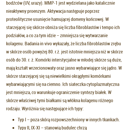
bodźców (UV, urazy). MMP-1 jest wydzielana jako katalicznie
nieaktywny proenzym. Aktywacja następuje poprzez
proteolityczne usunięcie hamującej domeny końcowej. W
starzejącej się skórze obniża się liczba fibroblastów i tempo ich
podziałów, a co za tym idzie – zmniejsza się wytwarzanie
kolagenu. Badania in vivo wykazały, że liczba fibroblastów zrębu
w skórze osób powyżej 80. r.ż. jest istotnie mniejsza niż w skórze
osób do 30. r. ż. Komórki interstycjalne w młodej skórze są duże,
mają kształt wrzecionowaty oraz jasno wybarwiające się jądro. W
skórze starzejącej się są niewielkimi okrągłymi komórkami
wybarwiającymi się na ciemno. Ich siateczka cytoplazmatyczna
jest mniejsza, co warunkuje ograniczenie syntezy białek. W
skórze właściwej tymi białkami są włókna kolagenu różnego
rodzaju. Wyróżnia się następujące ich typy:
Typ I – poza skórą rozpowszechniony w innych tkankach.
Typy II, IX-XI – stanowią budulec chrzą