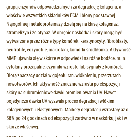
grupą enzymów odpowiedzialnych za degradację kolagenu, a
właściwie wszystkich składników ECM i błony podstawnej.
Najogólniej metaloproteinazy dzielą się na klasę kolagenaz,
stromelizyn i żelatynaz. W obrębie naskórka i skóry mogą być
wytwarzane przez różne typy komórek: keratynocyty, fibroblasty,
neufrofile, eozynofile, makrofagi, komórki śródbłonka. Aktywność
MMP ujawnia się w skórze w odpowiedzi na różne bodźce, m.in.
cytokiny prozapalne, czynniki wzrostu lub sygnały z komórek.
Biorą znaczący udział w gojeniu ran, włóknieniu, przerzutach
nowotworów. Ich aktywność znacznie wzrasta po ekspozycji
skóry na subrumieniowe dawki promieniowania UV. Nawet
pojedyncza dawka UV wyzwala proces degradacji włókien
kolagenowych i elastynowych. Markery degradacji wzrastały aż o
58% po 24 godzinach od ekspozycji zarówno w naskórku, jak i w
skórze właściwej.