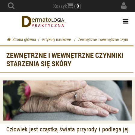
Actio
Koszyk
(
0
)
navig
Togg
navi
Strona główna
/
Artykuły naukowe
/
Zewnętrzne i wewnętrzne czynniki s
ZEWNĘTRZNE I WEWNĘTRZNE CZYNNIKI
STARZENIA SIĘ SKÓRY
Człowiek jest cząstką świata przyrody i podlega jej