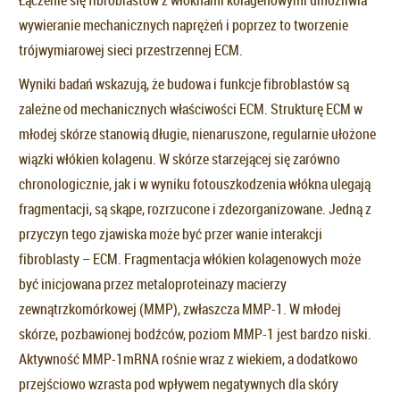
Łączenie się fibroblastów z włóknami kolagenowymi umożliwia
wywieranie mechanicznych naprężeń i poprzez to tworzenie
trójwymiarowej sieci przestrzennej ECM.
Wyniki badań wskazują, że budowa i funkcje fibroblastów są
zależne od mechanicznych właściwości ECM. Strukturę ECM w
młodej skórze stanowią długie, nienaruszone, regularnie ułożone
wiązki włókien kolagenu. W skórze starzejącej się zarówno
chronologicznie, jak i w wyniku fotouszkodzenia włókna ulegają
fragmentacji, są skąpe, rozrzucone i zdezorganizowane. Jedną z
przyczyn tego zjawiska może być przer wanie interakcji
fibroblasty – ECM. Fragmentacja włókien kolagenowych może
być inicjowana przez metaloproteinazy macierzy
zewnątrzkomórkowej (MMP), zwłaszcza MMP-1. W młodej
skórze, pozbawionej bodźców, poziom MMP-1 jest bardzo niski.
Aktywność MMP-1mRNA rośnie wraz z wiekiem, a dodatkowo
przejściowo wzrasta pod wpływem negatywnych dla skóry