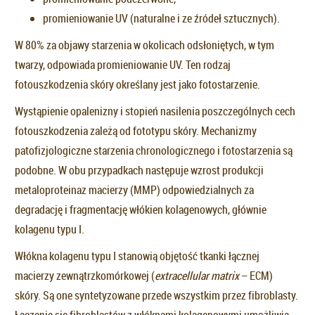
promieniowanie UV (naturalne i ze źródeł sztucznych).
W 80% za objawy starzenia w okolicach odsłoniętych, w tym
twarzy, odpowiada promieniowanie UV. Ten rodzaj
fotouszkodzenia skóry określany jest jako fotostarzenie.
Wystąpienie opalenizny i stopień nasilenia poszczególnych cech
fotouszkodzenia zależą od fototypu skóry. Mechanizmy
patofizjologiczne starzenia chronologicznego i fotostarzenia są
podobne. W obu przypadkach następuje wzrost produkcji
metaloproteinaz macierzy (MMP) odpowiedzialnych za
degradację i fragmentację włókien kolagenowych, głównie
kolagenu typu I.
Włókna kolagenu typu I stanowią objętość tkanki łącznej
macierzy zewnątrzkomórkowej (
extracellular matrix
– ECM)
skóry. Są one syntetyzowane przede wszystkim przez fibroblasty.