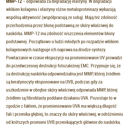
MMP-12
– odpowiada za degradację elastyny. W degradacji
włókien kolagenu i elastyny różne metaloproteinazy wykazują
wspólną aktywność (współpracują ze sobą). Mają też zdolność
przechodzenia przez błonę podstawną ze skóry właściwej do
naskórka. MMP-12 ma zdolność niszczenia elementów błony
podstawnej. Początkowo u ludzi młodych po rozpadzie włókien
kolagenowych następuje ich naprawa na drodze syntezy.
Powtarzanie w czasie ekspozycji na promieniowanie UV prowadzi
do przedwczesnej destrukcji fotozależnej EMC. Przyjmuje się, że
za destrukcję naskórka odpowiedzialna jest MMP, której źródłem
są keratynocyty eksponowane na UVB, podczas gdy za
uszkodzenie w obrębie skóry właściwej odpowiada MMP, której
źródłem są fibroblasty poddane działaniu UVA. Pozostaje to w
zgodzie z faktem, że promieniowanie UVA ma większą długość
fali i przenika głębiej, to znaczy do skóry właściwej, w odróżnieniu
od krótszych promieni UVB przenikających głównie do naskórka.