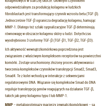
kolagenowych w starczej skórze. Głównym czynnikiem
odpowiedzialnym za produkcję kolagenu w ludzkich
fibroblastach jest transformujący czynnik wzrostu beta (TGF-β).
Jednocześnie TGF-β ogranicza degradację kolagenu, hamując
MMP-1. Dlatego też szlaki sygnalizacyjne TGF-β determinują
równowagę w obszarze kolagenu skóry u ludzi. Dotychczas
wyodrębniono 3 izoformy TGF-β (TGF-β1, TGF-β2, TGF-β3).
Ich aktywność wewnątrzkomórkowa poprzedzona jest
związaniem z właściwym kompleksem receptorów na powierzchni
komórki. Zostaje uruchomiony złożony proces aktywowania i
tworzenia kompleksów czynników transkrypcji Smad2, Smad3,
Smad4. Te z kolei wchodzą w interakcje z sekwencjami
regulatorowymi DNA. Wiązanie się kompleksów Smad do DNA
reguluje transkrypcję genów reagujących na działanie TGF-β,
takich jak geny kolagenu typu I lub MMP-1.
MMP
– metaloproteinazy macierzy zewnątrzkomórkowej – są