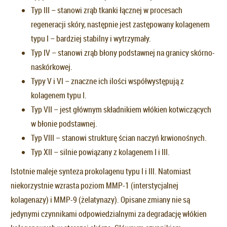
Typ III – stanowi zrąb tkanki łącznej w procesach
regeneracji skóry, następnie jest zastępowany kolagenem
typu I – bardziej stabilny i wytrzymały.
Typ IV – stanowi zrąb błony podstawnej na granicy skórno-
naskórkowej.
Typy V i VI – znaczne ich ilości współwystępują z
kolagenem typu I.
Typ VII – jest głównym składnikiem włókien kotwiczących
w błonie podstawnej.
Typ VIII – stanowi strukturę ścian naczyń krwionośnych.
Typ XII – silnie powiązany z kolagenem I i III.
Istotnie maleje synteza prokolagenu typu I i III. Natomiast
niekorzystnie wzrasta poziom MMP-1 (interstycjalnej
kolagenazy) i MMP-9 (żelatynazy). Opisane zmiany nie są
jedynymi czynnikami odpowiedzialnymi za degradację włókien