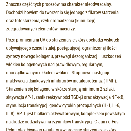
Znaczna część tych procesów ma charakter nieodwracalny.
Dochodzi bowiem do tworzenia się jednego z filarów starzenia
oraz fotostarzenia, czyli gromadzenia (kumulacji)
zdegradowanych elementów macierzy.
Poza promieniami UV do starzenia się skóry dochodzi wskutek
upływającego czasu i stałej, postępującej, ograniczonej ilości
syntezy nowego kolagenu, przewagi dezorganizacji i uszkodzeń
włókien kolagenowych nad prawidłowym, regularnym,
uporządkowanym układem włókien. Stopniowo następuje
inaktywacja tkankowych inhibitorów metaloproteinaz (TIMP).
Starzeniem się kolagenu w skórze sterują minimum 2 szlaki:
aktywacja AP-1, zanik reaktywności TGD-β oraz aktywacja NF-ĸB,
stymulacja transkrypcji genów cytokin prozapalnych (IL-1, IL-6,
IL-8). AP-1 jest białkiem aktywatorowym, kompleksem powstałym
na drodze oddziaływania czynników transkrypcji C-Jun i c-Fos.
Pełni rolę głównego regulatora w procesie starzenia się skóry,