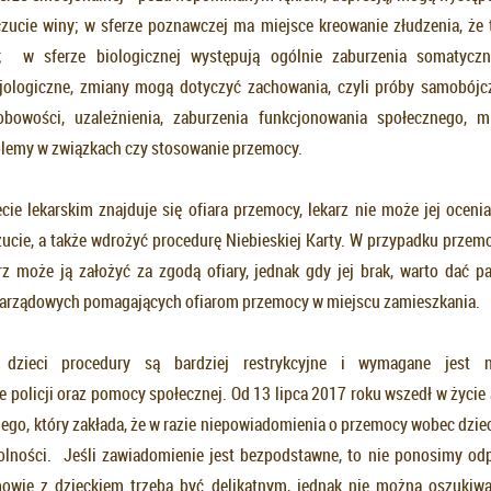
zucie winy; w sferze poznawczej ma miejsce kreowanie złudzenia, że 
y; w sferze biologicznej występują ogólnie zaburzenia somatycz
jologiczne, zmiany mogą dotyczyć zachowania, czyli próby samobójcz
obowości, uzależnienia, zaburzenia funkcjonowania społecznego, m.
blemy w związkach czy stosowanie przemocy.
cie lekarskim znajduje się ofiara przemocy, lekarz nie może jej ocenia
ucie, a także wdrożyć procedurę Niebieskiej Karty. W przypadku prze
rz może ją założyć za zgodą ofiary, jednak gdy jej brak, warto dać pa
zarządowych pomagających ofiarom przemocy w miejscu zamieszkania.
dzieci procedury są bardziej restrykcyjne i wymagane jest n
policji oraz pomocy społecznej. Od 13 lipca 2017 roku wszedł w życie a
go, który zakłada, że w razie niepowiadomienia o przemocy wobec dzieck
lności. Jeśli zawiadomienie jest bezpodstawne, to nie ponosimy od
mowie z dzieckiem trzeba być delikatnym, jednak nie można oszukiwa