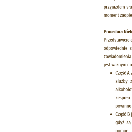
przyjazdem słu
moment zaopi
Procedura Nieb
Przedstawicie
odpowiednie s
zawiadomienia o
jest ważnym dow
Część A 
służby 
alkoholo
zespołu 
powinno 
Część B 
gdyż są 
pomoc.