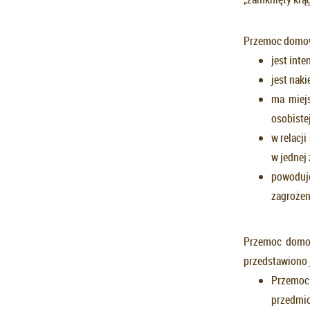
Przemoc domow
jest inte
jest nak
ma miejs
osobistej
w relacji
w jednej 
powoduje
zagrożeni
Przemoc domowa
przedstawiono j
Przemoc 
przedmio