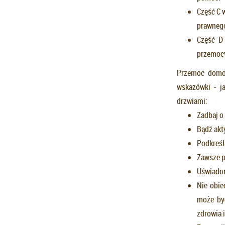
Część C 
prawneg
Część D 
przemoc
Przemoc domow
wskazówki - j
drzwiami:
Zadbaj o
Bądź akt
Podkreśl
Zawsze p
Uświadom
Nie obie
może być
zdrowia i