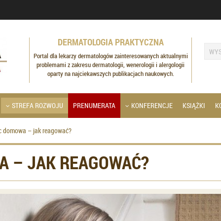
DERMATOLOGIA PRAKTYCZNA
Portal dla lekarzy dermatologów zainteresowanych aktualnymi
problemami z zakresu dermatologii, wenerologii i alergologii
oparty na najciekawszych publikacjach naukowych.
STREFA ROZWOJU
PRENUMERATA
KONFERENCJE
KSIĄŻKI
K
c domowa – jak reagować?
 – JAK REAGOWAĆ?