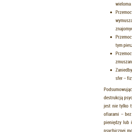
wieloma 
Przemoc
wymusza
znajomyc
Przemoc 
tym pies
Przemoc 
zmuszani
Zaniedby
sfer – fi
Podsumowując,
destrukcją psy
jest nie tylko
ofiarami – bez
pieniędzy lub
psychicznej mo