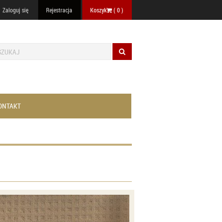
Zaloguj się
Rejestracja
Koszyk
(
0
)
ONTAKT