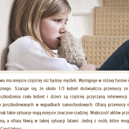
 ma miejsce częściej niż byśmy myśleli. Występuje w różnej formie i
cznego. Szacuje się, że około 1/3 kobiet doświadcza przemocy ze
szkodzenia ciała kobiet i dzieci są częściej przyczyną interwencj
b poszkodowanych w wypadkach samochodowych. Ofiarą przemocy 
nak takie sytuacje mają miejsce znacznie rzadziej. Większość aktów p
ana, a ofiary tkwią w takiej sytuacji latami. Jedną z osób, które mo
 jest lekarz.