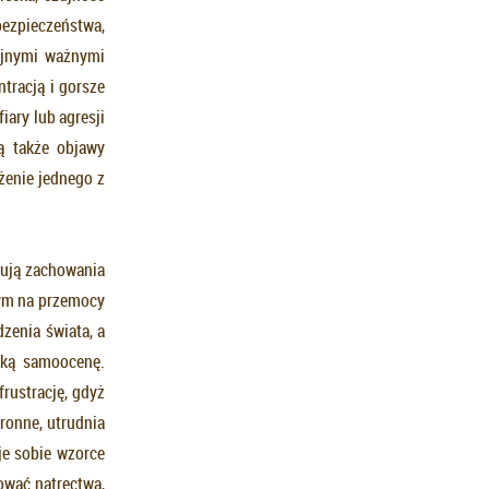
bezpieczeństwa,
ejnymi ważnymi
tracją i gorsze
ary lub agresji
ą także objawy
żenie jednego z
pują zachowania
tym na przemocy
zenia świata, a
ską samoocenę.
frustrację, gdyż
ronne, utrudnia
je sobie wzorce
ować natręctwa,