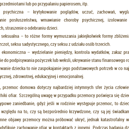
przedmiotami lub po przypalaniu papierosem, itp.
 psychiczna – krytykowanie poglądów, uczuć, zachowań, wyglą
nie posłuszeństwa, wmawianie choroby psychicznej, izolowanie
h, straszenie o odebraniu dzieci.
seksualna – to różne formy wymuszania jakiejkolwiek formy zbliżen
zczot, seksu sadystycznego, czy seksu z udziału osób trzecich.
ekonomiczna – wydzielanie pieniędzy, kontrola wydatków, zakaz pra
e do podpisywania pożyczek lub weksli, ukrywanie stanu finansowego r
wanie dziecka to nie zaspokajanie jego podstawowych potrzeb w co naj
zycznej, zdrowotnej, edukacyjnej i emocjonalnej.
 przemoc domowa dotyczy najbardziej intymnych sfer życia człowiek
chiki ofiar. Szczególną uwagę w przypadku przemocy poświęca się dzie
 typowe zaniedbanie, gdyż jeśli w rodzinie występuje przemoc, to dziec
 względu na to, czy są bezpośrednio krzywdzone, czy są jej świadkami
 inne objawy przemocy można próbować ukryć, jednak katastrofalny 
dyfikuje zachowanie ofiar w kontaktach z innymi. Podczas badania dz