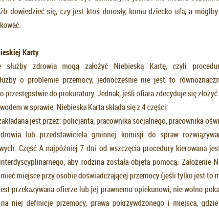
żb dowiedzieć się, czy jest ktoś dorosły, komu dziecko ufa, a mógłby
ekować.
ieskiej Karty
le służby zdrowia mogą założyć Niebieską Kartę, czyli procedu
łużby o problemie przemocy, jednocześnie nie jest to równoznacz
 przestępstwie do prokuratury. Jednak, jeśli ofiara zdecyduje się złoży
odem w sprawie. Niebieska Karta składa się z 4 części:
zakładana jest przez: policjanta, pracownika socjalnego, pracownika ośw
zdrowia lub przedstawiciela gminnej komisji do spraw rozwiązyw
wych. Część A najpóźniej 7 dni od wszczęcia procedury kierowana jes
interdyscyplinarnego, aby rodzina została objęta pomocą. Założenie Ni
mieć miejsce przy osobie doświadczającej przemocy (jeśli tylko jest to 
jest przekazywana ofierze lub jej prawnemu opiekunowi, nie wolno pok
na niej definicje przemocy, prawa pokrzywdzonego i miejsca, gdzi