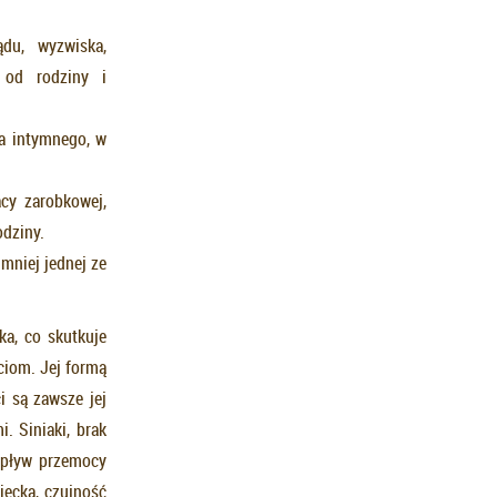
du, wyzwiska,
 od rodziny i
ia intymnego, w
cy zarobkowej,
odziny.
mniej jednej ze
a, co skutkuje
ciom. Jej formą
i są zawsze jej
. Siniaki, brak
wpływ przemocy
iecka, czujność