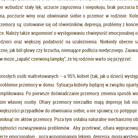
en wzbudzić stały lęk, uczucie zagrożenia i niepokoju, brak poczucia 
na, poczucie winy oraz obwinianie siebie o przemoc w rodzinie. Kol
zemocy są: izolowanie się od rówieśników, depresja, problemy z koncen
e. Należy także wspomnieć o występowaniu chwiejność emocjonalnej ofi
dzieci oraz większej podatność na uzależnienia. Niekiedy obecne s
ne, jak ból głowy czy brzucha, niemające podłoża medycznego. Zauwa
 może „zapalić czerwoną lampkę”, że tej rodzinie warto się przyjrzeć.
rosłych osób maltretowanych – u 95% kobiet (tak, jak u dzieci) wystę
problemie przemocy w domu. Sytuacja kobiety będącej w związku opar
omplikowana. Po pierwsze doświadczanie przemocy zmienia sposób wid
kim własnej osoby. Ofiary przemocy nierzadko mają depresję lub ni
iększości przypadków do obwiniania siebie, a nie sprawcy, co potęguje 
 uniknąć im aktów przemocy. Poza tym osłabia naturalne mechanizmy ob
iejętności rozwiązywania problemów. Aby przetrwać, ofiara wypracowu
erze emocjonalnej - poza wspominanym lękiem, depresją, mogą występ