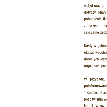
wstyd oraz poc
dotyczy ofiar
pobudzenie fiz
zaburzenia os
seksualne, pro
Kiedy w gabine
okazać współcz
dorosłych leka
organizacji po
W przypadku 
poinformowanie 
1 Kodeksu Karne
pozbawienia wo
karnej. W roz