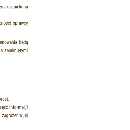
dziecka opiekuna
ecności sprawcy
sumowania będą
za zamkniętymi
wprost.
część informacji
zagrożenia jej