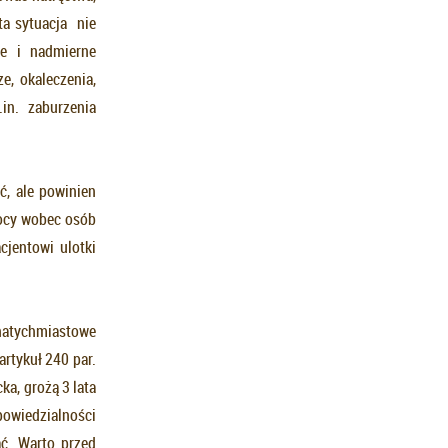
ta sytuacja nie
ne i nadmierne
e, okaleczenia,
in. zaburzenia
ć, ale powinien
mocy wobec osób
cjentowi ulotki
atychmiastowe
rtykuł 240 par.
a, grożą 3 lata
powiedzialności
ć. Warto przed