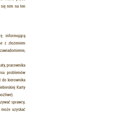
 się nim na ten
rę informującą
ne z złożeniem
ć zawiadomienie,
iaty, pracownika
ania problemów
t do kierownika
ebieskiej Karty
możliwe).
azywać sprawcy,
e może uzyskać