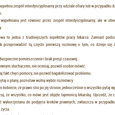
wypełnia zespół interdyscyplinarny przy udziale ofiary lub w przypadku 
o.
wypełniana jest również przez zespół interdyscyplinarny, ale w ob
y.
a to jedna z trudniejszych aspektów pracy lekarza. Zamiast pod
ak przeprowadzić tą często pierwszą rozmowę o tym, co dzieje się 
 bezpieczne pomieszczenie i brak presji czasowej.
ywnym słuchaczem, nie oceniaj, pozwól osobie mówić.
aj fakt chęci pomocy, nie pozwól bagatelizować problemu.
ytaj o plany, pozostaw wolny wybór rozmówcy.
 kobiecie, że prawo stoi po jej stronie, jednocześnie o wszystko pytaj 
cuj, że wszystko, co mówi jest objęte tajemnicą lekarską. Uprzedź, że 
 wykorzystana do podjęcia kroków prawnych, zwłaszcza w przypadku 
 życia.