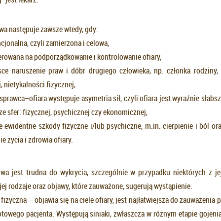
a następuje zawsze wtedy, gdy:
ncjonalna, czyli zamierzona i celowa,
ierowana na podporządkowanie i kontrolowanie ofiary,
ce naruszenie praw i dóbr drugiego człowieka, np. członka rodziny,
, nietykalności fizycznej,
 sprawca–ofiara występuje asymetria sił, czyli ofiara jest wyraźnie słabs
ze sfer: fizycznej, psychicznej czy ekonomicznej,
 ewidentne szkody fizyczne i/lub psychiczne, m.in. cierpienie i ból or
e życia i zdrowia ofiary.
 jest trudna do wykrycia, szczególnie w przypadku niektórych z je
ej rodzaje oraz objawy, które zauważone, sugerują wystąpienie.
fizyczna – objawia się na ciele ofiary, jest najłatwiejsza do zauważenia
towego pacjenta. Występują siniaki, zwłaszcza w różnym etapie gojenia,