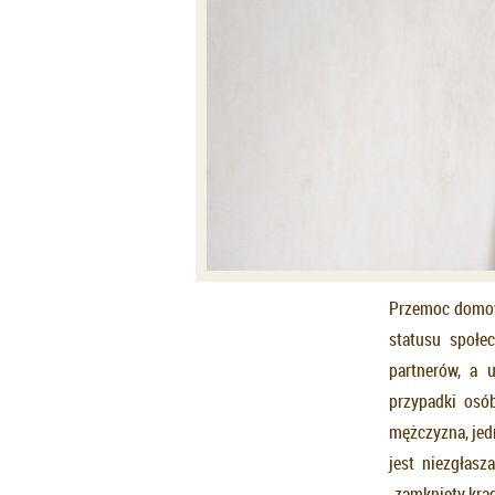
Przemoc domowa
statusu społe
partnerów, a u
przypadki osó
mężczyzna, jed
jest niezgłasz
„zamknięty krąg”