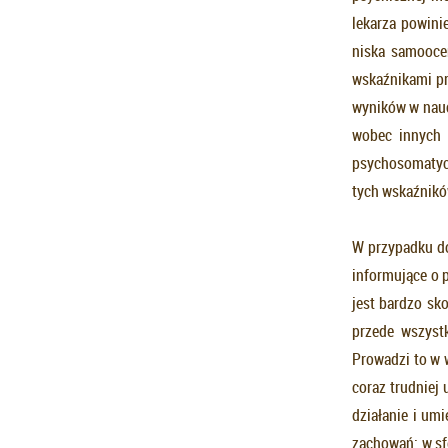
lekarza powini
niska samooce
wskaźnikami pr
wyników w nauc
wobec innych 
psychosomatycz
tych wskaźników
W przypadku do
informujące o 
jest bardzo sk
przede wszyst
Prowadzi to w w
coraz trudniej
działanie i um
zachowań: w sf