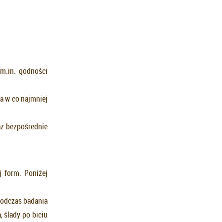
 m.in. godności
za w co najmniej
az bezpośrednie
j form. Poniżej
 podczas badania
 ślady po biciu