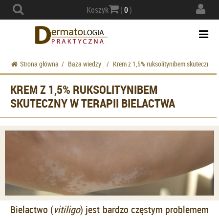
Actio
Koszyk
(
0
)
navig
Togg
navi
Strona główna
/
Baza wiedzy
/
Krem z 1,5% ruksolitynibem skuteczny w 
KREM Z 1,5% RUKSOLITYNIBEM
SKUTECZNY W TERAPII BIELACTWA
Bielactwo (
vitiligo
) jest bardzo częstym problemem