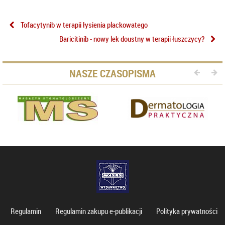
Tofacytynib w terapii łysienia plackowatego
Baricitinib - nowy lek doustny w terapii łuszczycy?
NASZE CZASOPISMA
Regulamin
Regulamin zakupu e-publikacji
Polityka prywatności