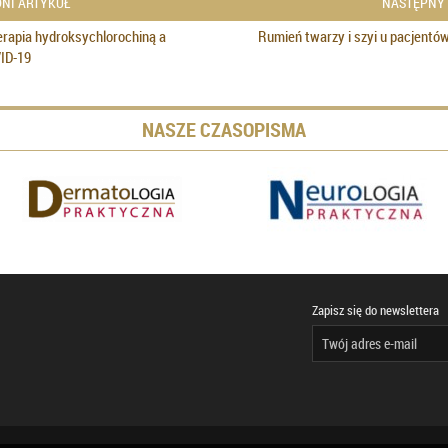
NI ARTYKUŁ
NASTĘPNY
erapia hydroksychlorochiną a
Rumień twarzy i szyi u pacjentó
ID-19
NASZE CZASOPISMA
Zapisz się do newslettera