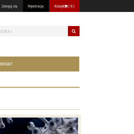
Zaloguj się
Rejestracja
Koszyk
(
0
)
ONTAKT