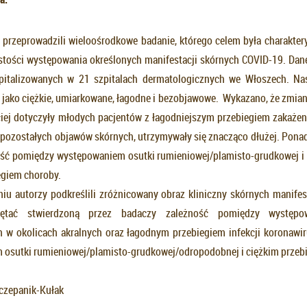
 przeprowadzili wieloośrodkowe badanie, którego celem była charaktery
stości występowania określonych manifestacji skórnych COVID-19. Dan
pitalizowanych w 21 szpitalach dermatologicznych we Włoszech. Nas
 jako ciężkie, umiarkowane, łagodne i bezobjawowe. Wykazano, że zmi
iej dotyczyły młodych pacjentów z łagodniejszym przebiegiem zakażeni
pozostałych objawów skórnych, utrzymywały się znacząco dłużej. Pona
ość pomiędzy występowaniem osutki rumieniowej/plamisto-grudkowej i
egiem choroby.
 autorzy podkreślili zróżnicowany obraz kliniczny skórnych manifes
ętać stwierdzoną przez badaczy zależność pomiędzy występ
w okolicach akralnych oraz łagodnym przebiegiem infekcji koronawir
osutki rumieniowej/plamisto-grudkowej/odropodobnej i ciężkim przeb
zczepanik-Kułak