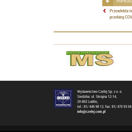
POPRZED
Przewlekła t
przebieg COV
Wydawnictwo Czelej Sp. z o. o.
Siedziba: ul. Skrajna 12-14,
20-802 Lublin,
tel.: 81/ 446 98 12; fax: 81/ 470 93 04
info@czelej.com.pl