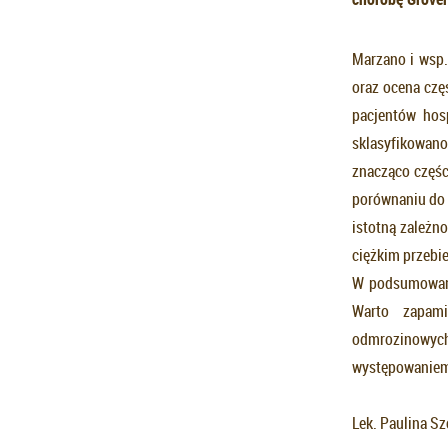
Marzano i wsp.
oraz ocena czę
pacjentów hos
sklasyfikowano
znacząco częśc
porównaniu do 
istotną zależn
ciężkim przebi
W podsumowaniu
Warto zapami
odmrozinowych 
występowaniem 
Lek. Paulina S