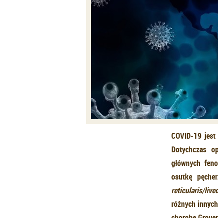
COVID-19 jest
Dotychczas op
głównych feno
osutkę pęche
reticularis/liv
różnych innych
chorobę Grover