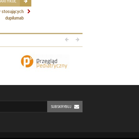
 ARTYKUŁ
w stosujących
dupilumab
SUBSKRYBUJ