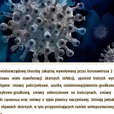
 wielonarządową chorobą zakaźną wywoływaną przez koronawirusa 2
isano wiele manifestacji skórnych infekcji, spośród których wy
typów: zmiany pokrzywkowe, osutkę rumieniową/plamisto-grudkow
rzykowo-grudkową, zmiany odmrozinowe na kończynach, zmiany
edo racemosa
oraz zmiany o typie plamicy naczyniowej. Istnieją jedna
 objawach skórnych, w tym przypominających rumień wielopostaciowy,
a.