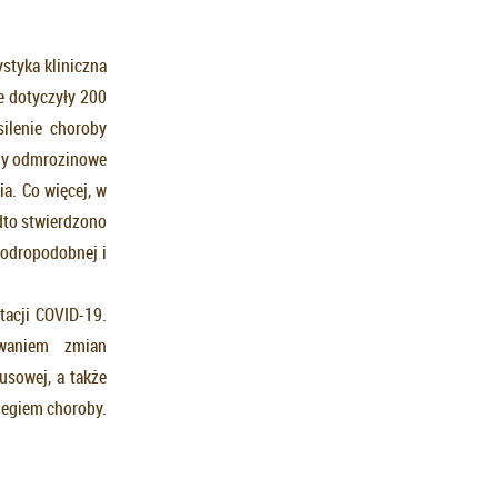
styka kliniczna
e dotyczyły 200
ilenie choroby
any odmrozinowe
a. Co więcej, w
dto stwierdzono
 odropodobnej i
tacji COVID-19.
owaniem zmian
usowej, a także
iegiem choroby.