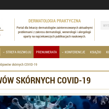
DERMATOLOGIA PRAKTYCZNA
Portal dla lekarzy dermatologów zainteresowanych aktualnymi
problemami z zakresu dermatologii, wenerologii i alergologii
oparty na najciekawszych publikacjach naukowych.
STREFA ROZWOJU
PRENUMERATA
KONFERENCJE
KSIĄŻKI
K
objawów skórnych COVID-19
ÓW SKÓRNYCH COVID-19