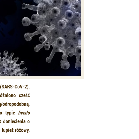
 (SARS-CoV-2).
różniono sześć
ą/odropodobną,
 o typie
livedo
k doniesienia o
 łupież różowy,