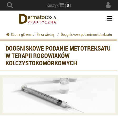
Actio
Koszyk
(
0
)
navig
Togg
navi
Strona główna
/
Baza wiedzy
/
Doogniskowe podanie metotreksatu w t
DOOGNISKOWE PODANIE METOTREKSATU
W TERAPII ROGOWIAKÓW
KOLCZYSTOKOMÓRKOWYCH