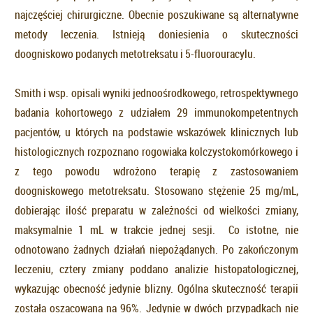
najczęściej chirurgiczne. Obecnie poszukiwane są alternatywne
metody leczenia. Istnieją doniesienia o skuteczności
doogniskowo podanych metotreksatu i 5-fluorouracylu.
Smith i wsp. opisali wyniki jednoośrodkowego, retrospektywnego
badania kohortowego z udziałem 29 immunokompetentnych
pacjentów, u których na podstawie wskazówek klinicznych lub
histologicznych rozpoznano rogowiaka kolczystokomórkowego i
z tego powodu wdrożono terapię z zastosowaniem
doogniskowego metotreksatu. Stosowano stężenie 25 mg/mL,
dobierając ilość preparatu w zależności od wielkości zmiany,
maksymalnie 1 mL w trakcie jednej sesji. Co istotne, nie
odnotowano żadnych działań niepożądanych. Po zakończonym
leczeniu, cztery zmiany poddano analizie histopatologicznej,
wykazując obecność jedynie blizny. Ogólna skuteczność terapii
została oszacowana na 96%. Jedynie w dwóch przypadkach nie