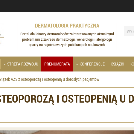
DERMATOLOGIA PRAKTYCZNA
Portal dla lekarzy dermatologów zainteresowanych aktualnymi
problemami z zakresu dermatologii, wenerologii i alergologii
oparty na najciekawszych publikacjach naukowych.
STREFA ROZWOJU
PRENUMERATA
KONFERENCJE
KSIĄŻKI
K
wiązek AZS z osteoporozą i osteopenią u dorosłych pacjentów
STEOPOROZĄ I OSTEOPENIĄ U