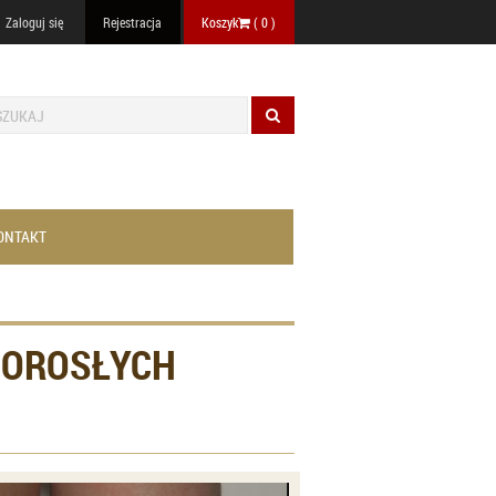
Zaloguj się
Rejestracja
Koszyk
(
0
)
ONTAKT
 DOROSŁYCH