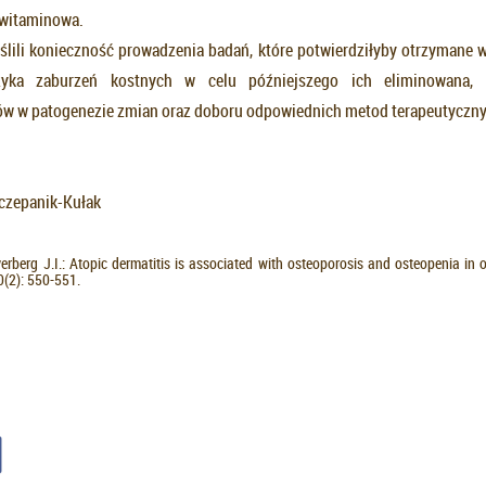
 witaminowa.
ślili konieczność prowadzenia badań, które potwierdziłyby otrzymane wy
yka zaburzeń kostnych w celu późniejszego ich eliminowana, o
ów w patogenezie zmian oraz doboru odpowiednich metod terapeutyczn
zczepanik-Kułak
erberg J.I.: Atopic dermatitis is associated with osteoporosis and osteopenia in 
0(2): 550-551.