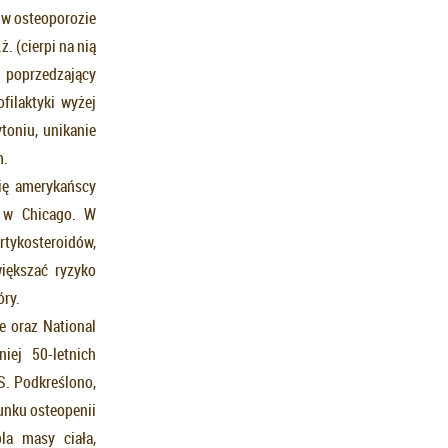
 w osteoporozie
. (cierpi na nią
n poprzedzający
filaktyki wyżej
toniu, unikanie
m.
ię amerykańscy
g w Chicago. W
tykosteroidów,
iększać ryzyko
óry.
e oraz National
iej 50-letnich
S. Podkreślono,
unku osteopenii
la masy ciała,