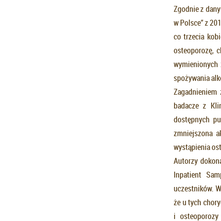
Zgodnie z dany
w Polsce” z 201
co trzecia kob
osteoporozę, c
wymienionych za
spożywania alk
Zagadnieniem 
badacze z Kli
dostępnych pu
zmniejszona a
wystąpienia os
Autorzy dokona
Inpatient Sam
uczestników. W
że u tych chor
i osteoporozy