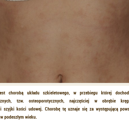
jest chorobą układu szkieletowego, w przebiegu której docho
ycznych, tzw. osteoporotycznych, najczęściej w obrębie kręg
 i szyjki kości udowej. Chorobę tę uznaje się za występującą pow
 w podeszłym wieku.