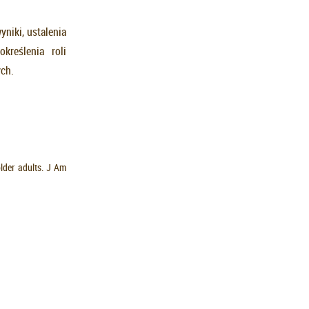
niki, ustalenia
kreślenia roli
ych.
older adults. J Am