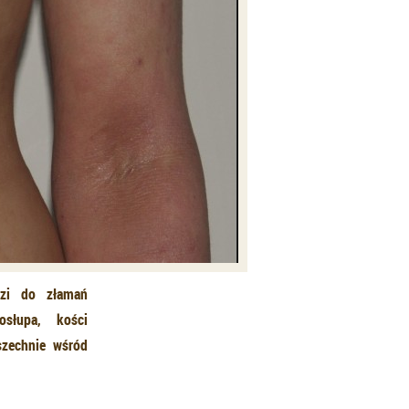
dzi do złamań
osłupa, kości
szechnie wśród