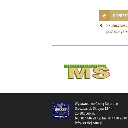
POPRZED
Skuteczność 
postaci łysi
Wydawnictwo Czelej Sp. z o. o.
Siedziba: ul. Skrajna 12-14,
20-802 Lublin,
tel.: 81/ 446 98 12; fax: 81/ 470 93 04
info@czelej.com.pl