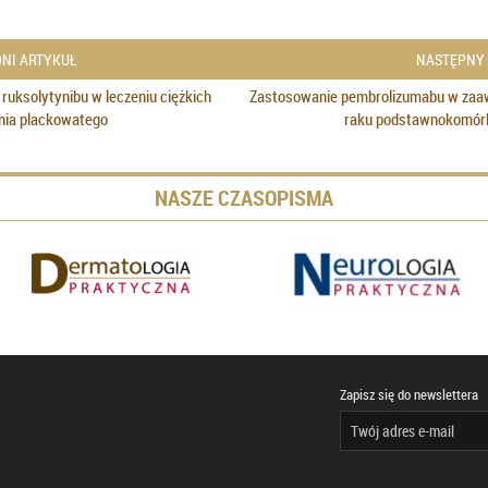
NI ARTYKUŁ
NASTĘPNY
ruksolytynibu w leczeniu ciężkich
Zastosowanie pembrolizumabu w z
enia plackowatego
raku podstawnokomór
NASZE CZASOPISMA
Zapisz się do newslettera