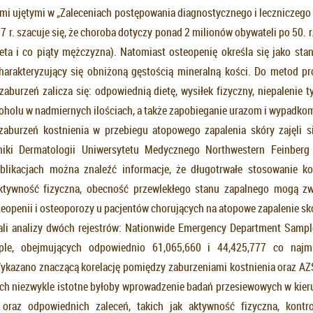
mi ujętymi w „Zaleceniach postępowania diagnostycznego i leczniczego
7 r. szacuje się, że choroba dotyczy ponad 2 milionów obywateli po 50. r.ż
ieta i co piąty mężczyzna). Natomiast osteopenię określa się jako sta
harakteryzujący się obniżoną gęstością mineralną kości. Do metod pro
burzeń zalicza się: odpowiednią dietę, wysiłek fizyczny, niepalenie ty
oholu w nadmiernych ilościach, a także zapobieganie urazom i wypadko
zaburzeń kostnienia w przebiegu atopowego zapalenia skóry zajęli s
niki Dermatologii Uniwersytetu Medycznego Northwestern Feinber
blikacjach można znaleźć informacje, że długotrwałe stosowanie kor
ktywność fizyczna, obecność przewlekłego stanu zapalnego mogą zw
teopenii i osteoporozy u pacjentów chorujących na atopowe zapalenie sk
li analizy dwóch rejestrów: Nationwide Emergency Department Sampl
ple, obejmujących odpowiednio 61,065,660 i 44,425,777 co najmn
ykazano znaczącą korelację pomiędzy zaburzeniami kostnienia oraz AZ
ych niezwykle istotne byłoby wprowadzenie badań przesiewowych w kier
 oraz odpowiednich zaleceń, takich jak aktywność fizyczna, kontro