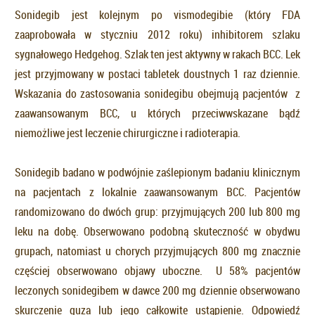
Sonidegib jest kolejnym po vismodegibie (który FDA
zaaprobowała w styczniu 2012 roku) inhibitorem szlaku
sygnałowego Hedgehog. Szlak ten jest aktywny w rakach BCC. Lek
jest przyjmowany w postaci tabletek doustnych 1 raz dziennie.
Wskazania do zastosowania sonidegibu obejmują pacjentów z
zaawansowanym BCC, u których przeciwwskazane bądź
niemożliwe jest leczenie chirurgiczne i radioterapia.
Sonidegib badano w podwójnie zaślepionym badaniu klinicznym
na pacjentach z lokalnie zaawansowanym BCC. Pacjentów
randomizowano do dwóch grup: przyjmujących 200 lub 800 mg
leku na dobę. Obserwowano podobną skuteczność w obydwu
grupach, natomiast u chorych przyjmujących 800 mg znacznie
częściej obserwowano objawy uboczne. U 58% pacjentów
leczonych sonidegibem w dawce 200 mg dziennie obserwowano
skurczenie guza lub jego całkowite ustąpienie. Odpowiedź