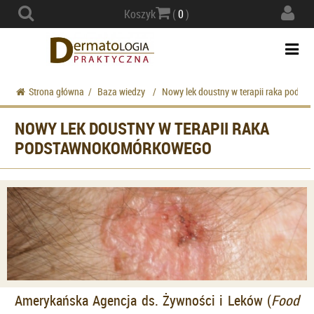
Actio
Koszyk
(
0
)
navig
Togg
navi
Strona główna
/
Baza wiedzy
/
Nowy lek doustny w terapii raka pods
NOWY LEK DOUSTNY W TERAPII RAKA
PODSTAWNOKOMÓRKOWEGO
Amerykańska Agencja ds. Żywności i Leków (
Food