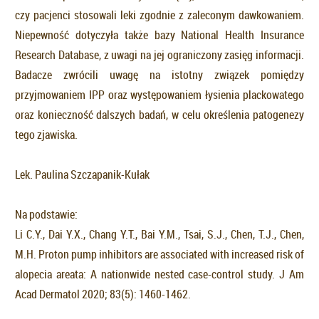
czy pacjenci stosowali leki zgodnie z zaleconym dawkowaniem.
Niepewność dotyczyła także bazy National Health Insurance
Research Database, z uwagi na jej ograniczony zasięg informacji.
Badacze zwrócili uwagę na istotny związek pomiędzy
przyjmowaniem IPP oraz występowaniem łysienia plackowatego
oraz konieczność dalszych badań, w celu określenia patogenezy
tego zjawiska.
Lek. Paulina Szczapanik-Kułak
Na podstawie:
Li C.Y., Dai Y.X., Chang Y.T., Bai Y.M., Tsai, S.J., Chen, T.J., Chen,
M.H. Proton pump inhibitors are associated with increased risk of
alopecia areata: A nationwide nested case-control study. J Am
Acad Dermatol 2020; 83(5): 1460-1462.