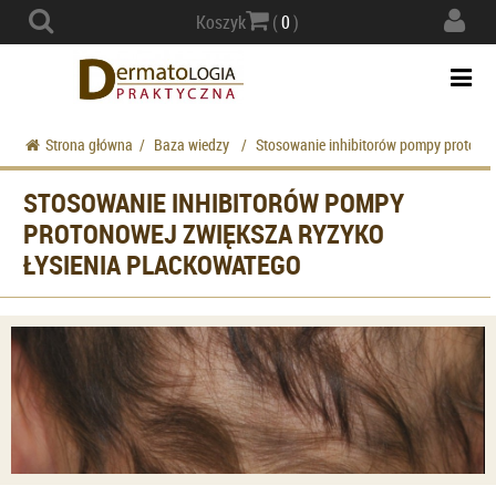
Actio
Koszyk
(
0
)
navig
Togg
navi
Strona główna
/
Baza wiedzy
/
Stosowanie inhibitorów pompy protonow
STOSOWANIE INHIBITORÓW POMPY
PROTONOWEJ ZWIĘKSZA RYZYKO
ŁYSIENIA PLACKOWATEGO