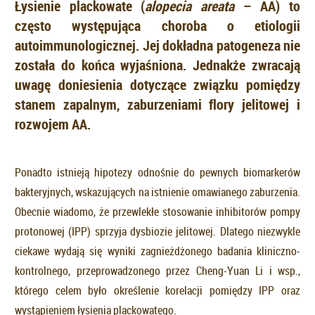
Łysienie plackowate (
alopecia areata
– AA) to
często występująca choroba o etiologii
autoimmunologicznej. Jej dokładna patogeneza nie
została do końca wyjaśniona. Jednakże zwracają
uwagę doniesienia dotyczące związku pomiędzy
stanem zapalnym, zaburzeniami flory jelitowej i
rozwojem AA.
Ponadto istnieją hipotezy odnośnie do pewnych biomarkerów
bakteryjnych, wskazujących na istnienie omawianego zaburzenia.
Obecnie wiadomo, że przewlekłe stosowanie inhibitorów pompy
protonowej (IPP) sprzyja dysbiozie jelitowej. Dlatego niezwykle
ciekawe wydają się wyniki zagnieżdżonego badania kliniczno-
kontrolnego, przeprowadzonego przez Cheng-Yuan Li i wsp.,
którego celem było określenie korelacji pomiędzy IPP oraz
wystąpieniem łysienia plackowatego.