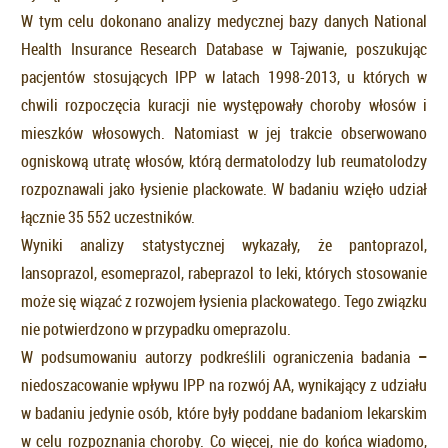
W tym celu dokonano analizy medycznej bazy danych National
Health Insurance Research Database w Tajwanie, poszukując
pacjentów stosujących IPP w latach 1998-2013, u których w
chwili rozpoczęcia kuracji nie występowały choroby włosów i
mieszków włosowych. Natomiast w jej trakcie obserwowano
ogniskową utratę włosów, którą dermatolodzy lub reumatolodzy
rozpoznawali jako łysienie plackowate. W badaniu wzięło udział
łącznie 35 552 uczestników.
Wyniki analizy statystycznej wykazały, że pantoprazol,
lansoprazol, esomeprazol, rabeprazol to leki, których stosowanie
może się wiązać z rozwojem łysienia plackowatego. Tego związku
nie potwierdzono w przypadku omeprazolu.
W podsumowaniu autorzy podkreślili ograniczenia badania
–
niedoszacowanie wpływu IPP na rozwój AA, wynikający z udziału
w badaniu jedynie osób, które były poddane badaniom lekarskim
w celu rozpoznania choroby. Co więcej, nie do końca wiadomo,