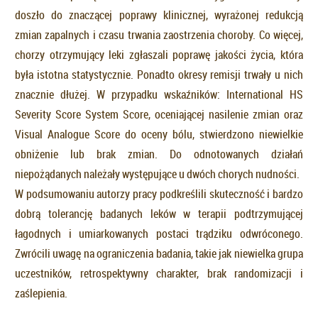
doszło do znaczącej poprawy klinicznej, wyrażonej redukcją
zmian zapalnych i czasu trwania zaostrzenia choroby. Co więcej,
chorzy otrzymujący leki zgłaszali poprawę jakości życia, która
była istotna statystycznie. Ponadto okresy remisji trwały u nich
znacznie dłużej. W przypadku wskaźników: International HS
Severity Score System Score, oceniającej nasilenie zmian oraz
Visual Analogue Score do oceny bólu, stwierdzono niewielkie
obniżenie lub brak zmian. Do odnotowanych działań
niepożądanych należały występujące u dwóch chorych nudności.
W podsumowaniu autorzy pracy podkreślili skuteczność i bardzo
dobrą tolerancję badanych leków w terapii podtrzymującej
łagodnych i umiarkowanych postaci trądziku odwróconego.
Zwrócili uwagę na ograniczenia badania, takie jak niewielka grupa
uczestników, retrospektywny charakter, brak randomizacji i
zaślepienia.