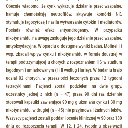
Obecnie wiadomo, że cynk wykazuje działanie przeciwzapalne,
hamuje chemotaksję neutrofilów, aktywuje komórki NK,
stymuluje fagocytozę i nasila wytwarzanie cytokin i mediatorów.
Posiada również efekt antyandrogenny. W przypadku
nikotynamidu, na uwagę zasługuje jego działanie przeciwzapalne,
antyoksydacyjne. W oparciu o dostępne wyniki badań, Molinelli i
wsp. zbadali wpływ cynku i nikotynamidu w formie doustnej w
terapii podtrzymującej u chorych z rozpoznaniem HS w stadium
łagodnym i umiarkowanym (I i II według Hurley). W badaniu brało
udział 92 chorych, w przeszłości leczonych przez 12 tygodni
tetracyklinami. Pacjenci zostali podzieleni na dwie grupy,
uczestnicy jednej z nich (n = 47) przez 90 dni raz dziennie
stosowali kapsułki zawierające 90 mg glukonianu cynku i 30 mg
nikotynamidu, w drugiej (n = 45) nie przyjmowali żadnych leków.
Wszyscy pacjenci zostali poddani ocenie klinicznej w 90 oraz 180
dniu od rozpoczęcia terapii. W 12. i 24. tygodniu obserwacji