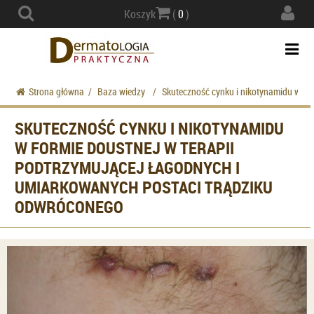
Actio
Koszyk
(
0
)
navig
Togg
navi
Strona główna
/
Baza wiedzy
/
Skuteczność cynku i nikotynamidu w fo
SKUTECZNOŚĆ CYNKU I NIKOTYNAMIDU
W FORMIE DOUSTNEJ W TERAPII
PODTRZYMUJĄCEJ ŁAGODNYCH I
UMIARKOWANYCH POSTACI TRĄDZIKU
ODWRÓCONEGO