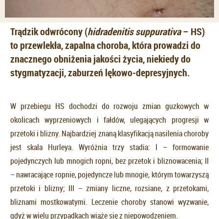
Trądzik odwrócony (
hidradenitis suppurativa
– HS)
to przewlekła, zapalna choroba, która prowadzi do
znacznego obniżenia jakości życia, niekiedy do
stygmatyzacji, zaburzeń lękowo-depresyjnych.
W przebiegu HS dochodzi do rozwoju zmian guzkowych w
okolicach wyprzeniowych i fałdów, ulegających progresji w
przetoki i blizny. Najbardziej znaną klasyfikacją nasilenia choroby
jest skala Hurleya. Wyróżnia trzy stadia: I – formowanie
pojedynczych lub mnogich ropni, bez przetok i bliznowacenia; II
– nawracające ropnie, pojedyncze lub mnogie, którym towarzyszą
przetoki i blizny; III – zmiany liczne, rozsiane, z przetokami,
bliznami mostkowatymi. Leczenie choroby stanowi wyzwanie,
gdyż w wielu przypadkach wiąże się z niepowodzeniem.