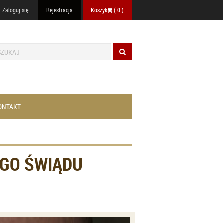
Zaloguj się
Rejestracja
Koszyk
(
0
)
ONTAKT
EGO ŚWIĄDU