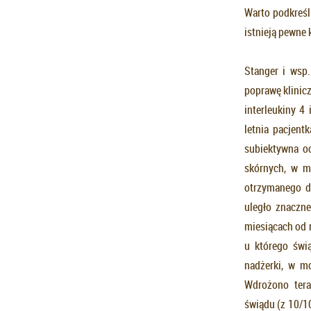
Warto podkreśl
istnieją pewne 
Stanger i wsp
poprawę klinic
interleukiny 4
letnia pacjent
subiektywna o
skórnych, w m
otrzymanego d
uległo znaczn
miesiącach od r
u którego świ
nadżerki, w m
Wdrożono tera
świądu (z 10/1