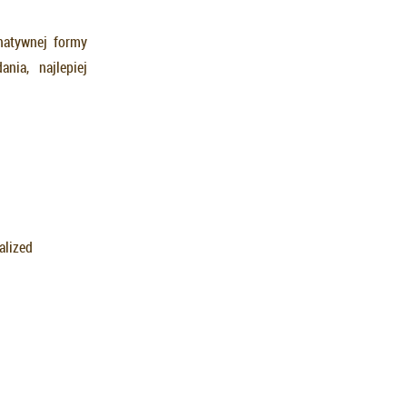
natywnej formy
nia, najlepiej
alized