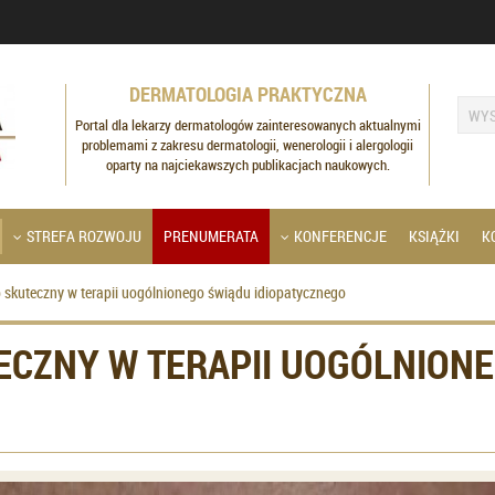
DERMATOLOGIA PRAKTYCZNA
Portal dla lekarzy dermatologów zainteresowanych aktualnymi
problemami z zakresu dermatologii, wenerologii i alergologii
oparty na najciekawszych publikacjach naukowych.
STREFA ROZWOJU
PRENUMERATA
KONFERENCJE
KSIĄŻKI
K
skuteczny w terapii uogólnionego świądu idiopatycznego
ECZNY W TERAPII UOGÓLNION