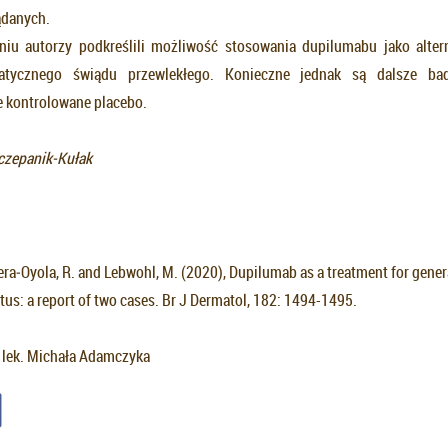
ądanych.
u autorzy podkreślili możliwość stosowania dupilumabu jako alter
patycznego świądu przewlekłego. Konieczne jednak są dalsze bada
 kontrolowane placebo.
czepanik-Kułak
vera‐Oyola, R. and Lebwohl, M. (2020), Dupilumab as a treatment for gener
itus: a report of two cases. Br J Dermatol, 182: 1494-1495.
w lek. Michała Adamczyka