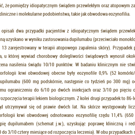
ić, że pomiędzy idiopatycznym świądem przewlekłym oraz atopowym z
kliniczne i molekularne podobieństwa, takie jak obwodowa eozynofilia.
. opisali dwa przypadki pacjentów z idiopatycznym świądem przewlek
zną uzyskano w wyniku zastosowania dupilumabu (przeciwciało monoklon
 i 13 zarejestrowany w terapii atopowego zapalenia skóry). Przypadek 
ka, u której wywiad chorobowy dolegliwości świądowych wynosił okoł
cena nasilenia świądu 10/10 punktów. W badaniu klinicznym nie stw
orfologii krwi obwodowej obecne były eozynofile 0,9% (52 komórki
upilumabu (600 mg podskórnie, następnie co tydzień po 300 mg) o
emu ograniczeniu do 6/10 po dwóch iniekcjach oraz 3/10 po pięciu o
ozpoczęcia terapii lekiem biologicznym. Z kolei drugi przypadek to 86-
ąd utrzymywał się od prawie dwóch lat. Na skórze występowały licz
orfologii krwi obwodowej odnotowano eozynofilię rzędu 11,4% (650
pię dupilumabem (schemat j.w.), uzyskując poprawę kliniczną i redu
0 do 3/10 cztery miesiące od rozpoczęcia leczenia). W obu przypadkach