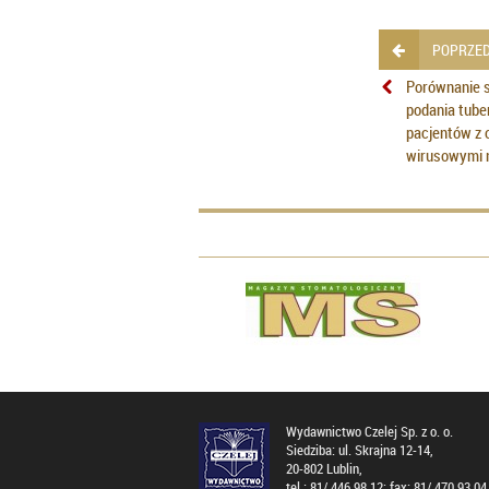
POPRZED
Porównanie 
podania tube
pacjentów z 
wirusowymi 
Wydawnictwo Czelej Sp. z o. o.
Siedziba: ul. Skrajna 12-14,
20-802 Lublin,
tel.: 81/ 446 98 12; fax: 81/ 470 93 04