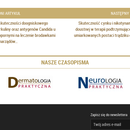
NI ARTYKUŁ
NASTĘPNY
skuteczności doogniskowego
Skuteczność cynku i nikotyna
rkuliny oraz antygenów Candida u
doustnej w terapii podtrzymujące
opornymi na leczenie brodawkami
umiarkowanych postaci trądziku
narządów…
NASZE CZASOPISMA
Zapisz się do newslettera