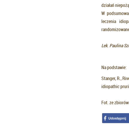
działań niepoż
W podsumowani
leczenia idio
randomizowane
Lek
.
Paulina Sz
Na podstawie:
Stanger, R., Ri
idiopathic prur
Fot. ze zbioró