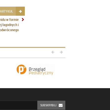
 ARTYKUŁ
midu w formie
j łagodnych i
 odwróconego
SUBSKRYBUJ