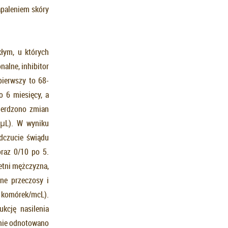
apaleniem skóry
łym, u których
alne, inhibitor
pierwszy to 68-
o 6 miesięcy, a
ierdzono zmian
/µL). W wyniku
dczucie świądu
raz 0/10 po 5.
letni mężczyzna,
ne przeczosy i
 komórek/mcL).
kcję nasilenia
 nie odnotowano