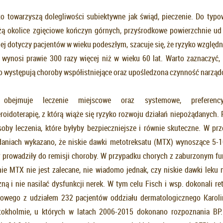
 towarzyszą dolegliwości subiektywne jak świąd, pieczenie. Do typow
ą okolice zgięciowe kończyn górnych, przyśrodkowe powierzchnie ud
iej dotyczy pacjentów w wieku podeszłym, szacuje się, że ryzyko względ
 wynosi prawie 300 razy więcej niż w wieku 60 lat. Warto zaznaczyć, 
o występują choroby współistniejące oraz upośledzona czynność narząd
obejmuje leczenie miejscowe oraz systemowe, preferency
eroidoterapię, z którą wiąże się ryzyko rozwoju działań niepożądanych.
soby leczenia, które byłyby bezpieczniejsze i równie skuteczne. W p
daniach wykazano, że niskie dawki metotreksatu (MTX) wynoszące 5-1
 prowadziły do remisji choroby. W przypadku chorych z zaburzonym 
ie MTX nie jest zalecane, nie wiadomo jednak, czy niskie dawki leku
zną i nie nasilać dysfunkcji nerek. W tym celu Fisch i wsp. dokonali r
towego z udziałem 232 pacjentów oddziału dermatologicznego Karolin
tokholmie, u których w latach 2006-2015 dokonano rozpoznania BP.