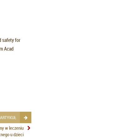
d safety for
Am Acad
 ARTYKUŁ
ny w leczeniu
nego u dzieci