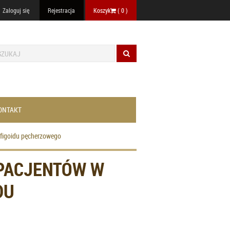
Zaloguj się
Rejestracja
Koszyk
(
0
)
ONTAKT
mfigoidu pęcherzowego
 PACJENTÓW W
DU