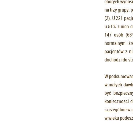
chorych wynosi
na trzy grupy:
(2). U 221 pac
u 51% z nich d
147 osób (63%
normalnym i śr
pacjentów z n
dochodzi do st
W podsumowaniu
w małych dawk
być bezpieczn
konieczności d
szczególnie w 
w wieku podes