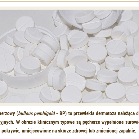
herzowy (
bullous pemhigoid
- BP) to przewlekła dermatoza należąca 
yjnych. W obrazie klinicznym typowe są pęcherze wypełnione surow
j pokrywie, umiejscowione na skórze zdrowej lub zmienionej zapalnie.