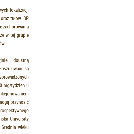
ych lokalizacji
 oraz tułów. BP
ne zachorowania
że w tej grupie
ów.
jnie doustną
 Poszukiwane są
rzeprowadzonych
0 mg/tydzień u
funkcjonowaniem
 mogą przynosić
etrospektywnego
ska University
 Średnia wieku