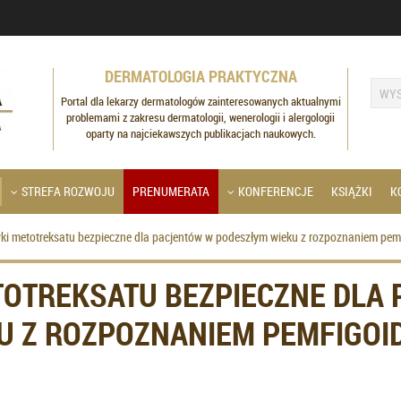
DERMATOLOGIA PRAKTYCZNA
Portal dla lekarzy dermatologów zainteresowanych aktualnymi
problemami z zakresu dermatologii, wenerologii i alergologii
oparty na najciekawszych publikacjach naukowych.
STREFA ROZWOJU
PRENUMERATA
KONFERENCJE
KSIĄŻKI
K
wki metotreksatu bezpieczne dla pacjentów w podeszłym wieku z rozpoznaniem pe
TOTREKSATU BEZPIECZNE DLA
U Z ROZPOZNANIEM PEMFIGOI