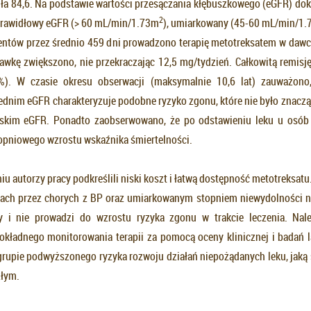
ła 84,6. Na podstawie wartości przesączania kłębuszkowego (eGFR) do
2
 prawidłowy eGFR (> 60 mL/min/1.73m
), umiarkowany (45-60 mL/min/1
jentów przez średnio 459 dni prowadzono terapię metotreksatem w dawc
awkę zwiększono, nie przekraczając 12,5 mg/tydzień. Całkowitą remis
). W czasie okresu obserwacji (maksymalnie 10,6 lat) zauważono
ednim eGFR charakteryzuje podobne ryzyko zgonu, które nie było znaczą
iskim eGFR. Ponadto zaobserwowano, że po odstawieniu leku u osób
opniowego wzrostu wskaźnika śmiertelności.
 autorzy pracy podkreślili niski koszt i łatwą dostępność metotreksatu
ach przez chorych z BP oraz umiarkowanym stopniem niewydolności ne
y i nie prowadzi do wzrostu ryzyka zgonu w trakcie leczenia. Nal
okładnego monitorowania terapii za pomocą oceny klinicznej i badań l
grupie podwyższonego ryzyka rozwoju działań niepożądanych leku, jaką
złym.