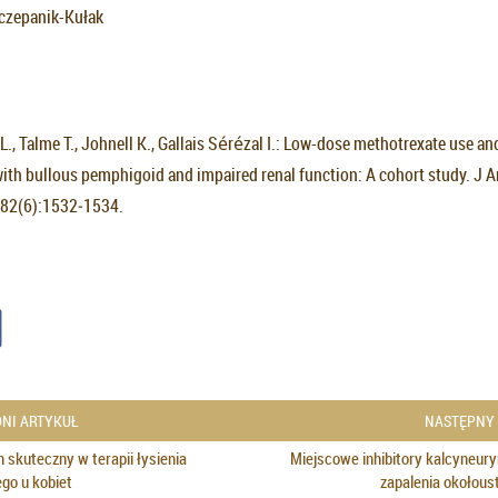
zczepanik-Kułak
L., Talme T., Johnell K., Gallais Sérézal I.: Low-dose methotrexate use an
with bullous pemphigoid and impaired renal function: A cohort study. J 
;82(6):1532‐1534.
NI ARTYKUŁ
NASTĘPNY
 skuteczny w terapii łysienia
Miejscowe inhibitory kalcyneury
go u kobiet
zapalenia okołoust