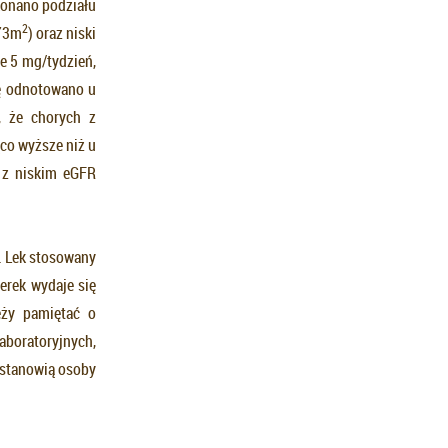
konano podziału
2
.73m
) oraz niski
e 5 mg/tydzień,
ję odnotowano u
, że chorych z
co wyższe niż u
 z niskim eGFR
. Lek stosowany
rek wydaje się
eży pamiętać o
aboratoryjnych,
 stanowią osoby