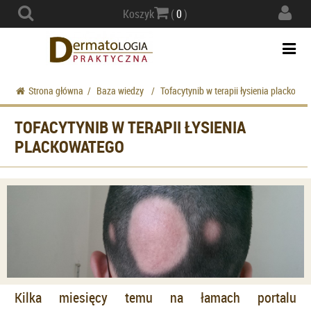
Actio
Koszyk
(
0
)
navig
Togg
navi
Strona główna
/
Baza wiedzy
/
Tofacytynib w terapii łysienia plackowa
TOFACYTYNIB W TERAPII ŁYSIENIA
PLACKOWATEGO
Kilka miesięcy temu na łamach portalu