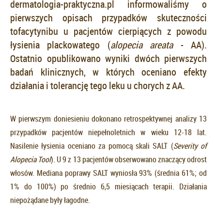
dermatologia-praktyczna.pl informowaliśmy o
pierwszych opisach przypadków skuteczności
tofacytynibu u pacjentów cierpiących z powodu
łysienia plackowatego (
alopecia areata
- AA).
Ostatnio opublikowano wyniki dwóch pierwszych
badań klinicznych, w których oceniano efekty
działania i tolerancję tego leku u chorych z AA.
W pierwszym doniesieniu dokonano retrospektywnej analizy 13
przypadków pacjentów niepełnoletnich w wieku 12-18 lat.
Nasilenie łysienia oceniano za pomocą skali SALT (
Severity of
Alopecia Tool
). U 9 z 13 pacjentów obserwowano znaczący odrost
włosów. Mediana poprawy SALT wyniosła 93% (średnia 61%; od
1% do 100%) po średnio 6,5 miesiącach terapii. Działania
niepożądane były łagodne.