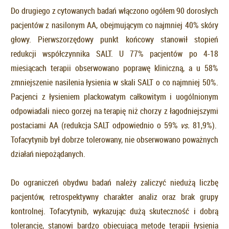
Do drugiego z cytowanych badań włączono ogółem 90 dorosłych
pacjentów z nasilonym AA, obejmującym co najmniej 40% skóry
głowy. Pierwszorzędowy punkt końcowy stanowił stopień
redukcji współczynnika SALT. U 77% pacjentów po 4-18
miesiącach terapii obserwowano poprawę kliniczną, a u 58%
zmniejszenie nasilenia łysienia w skali SALT o co najmniej 50%.
Pacjenci z łysieniem plackowatym całkowitym i uogólnionym
odpowiadali nieco gorzej na terapię niż chorzy z łagodniejszymi
postaciami AA (redukcja SALT odpowiednio o 59%
vs.
81,9%).
Tofacytynib był dobrze tolerowany, nie obserwowano poważnych
działań niepożądanych.
Do ograniczeń obydwu badań należy zaliczyć niedużą liczbę
pacjentów, retrospektywny charakter analiz oraz brak grupy
kontrolnej. Tofacytynib, wykazując dużą skuteczność i dobrą
tolerancję, stanowi bardzo obiecującą metodę terapii łysienia