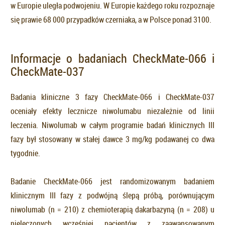
w Europie uległa podwojeniu. W Europie każdego roku rozpoznaje
się prawie 68 000 przypadków czerniaka, a w Polsce ponad 3100.
Informacje o badaniach CheckMate-066 i
CheckMate-037
Badania kliniczne 3 fazy CheckMate-066 i CheckMate-037
oceniały efekty lecznicze niwolumabu niezależnie od linii
leczenia. Niwolumab w całym programie badań klinicznych III
fazy był stosowany w stałej dawce 3 mg/kg podawanej co dwa
tygodnie.
Badanie CheckMate-066 jest randomizowanym badaniem
klinicznym III fazy z podwójną ślepą próbą, porównującym
niwolumab (n = 210) z chemioterapią dakarbazyną (n = 208) u
nieleczonych wcześniej pacjentów z zaawansowanym