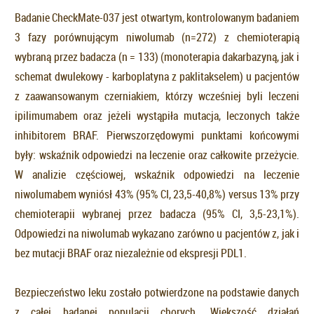
Badanie CheckMate-037 jest otwartym, kontrolowanym badaniem
3 fazy porównującym niwolumab (n=272) z chemioterapią
wybraną przez badacza (n = 133) (monoterapia dakarbazyną, jak i
schemat dwulekowy - karboplatyna z paklitakselem) u pacjentów
z zaawansowanym czerniakiem, którzy wcześniej byli leczeni
ipilimumabem oraz jeżeli wystąpiła mutacja, leczonych także
inhibitorem BRAF. Pierwszorzędowymi punktami końcowymi
były: wskaźnik odpowiedzi na leczenie oraz całkowite przeżycie.
W analizie częściowej, wskaźnik odpowiedzi na leczenie
niwolumabem wyniósł 43% (95% CI, 23,5-40,8%) versus 13% przy
chemioterapii wybranej przez badacza (95% CI, 3,5-23,1%).
Odpowiedzi na niwolumab wykazano zarówno u pacjentów z, jak i
bez mutacji BRAF oraz niezależnie od ekspresji PDL1.
Bezpieczeństwo leku zostało potwierdzone na podstawie danych
z całej badanej populacji chorych. Większość działań