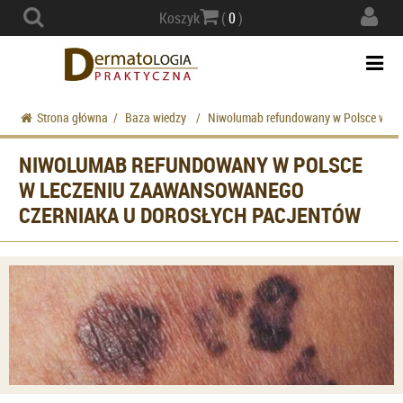
Actio
Koszyk
(
0
)
navig
Togg
navi
Strona główna
/
Baza wiedzy
/
Niwolumab refundowany w Polsce w lec
NIWOLUMAB REFUNDOWANY W POLSCE
W LECZENIU ZAAWANSOWANEGO
CZERNIAKA U DOROSŁYCH PACJENTÓW