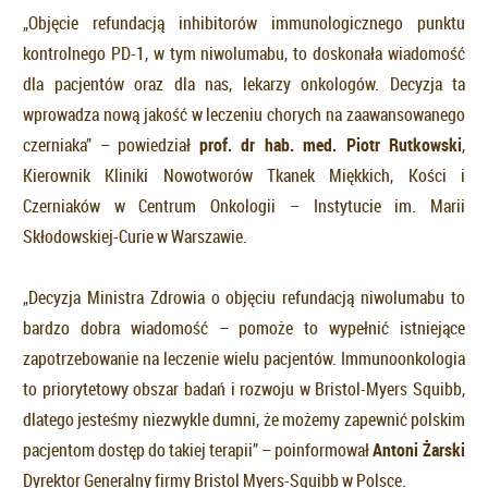
„Objęcie refundacją inhibitorów immunologicznego punktu
kontrolnego PD-1, w tym niwolumabu, to doskonała wiadomość
dla pacjentów oraz dla nas, lekarzy onkologów. Decyzja ta
wprowadza nową jakość w leczeniu chorych na zaawansowanego
czerniaka” – powiedział
prof. dr hab. med. Piotr Rutkowski
,
Kierownik Kliniki Nowotworów Tkanek Miękkich, Kości i
Czerniaków w Centrum Onkologii – Instytucie im. Marii
Skłodowskiej-Curie w Warszawie.
„Decyzja Ministra Zdrowia o objęciu refundacją niwolumabu to
bardzo dobra wiadomość – pomoże to wypełnić istniejące
zapotrzebowanie na leczenie wielu pacjentów. Immunoonkologia
to priorytetowy obszar badań i rozwoju w Bristol-Myers Squibb,
dlatego jesteśmy niezwykle dumni, że możemy zapewnić polskim
pacjentom dostęp do takiej terapii” – poinformował
Antoni Żarski
Dyrektor Generalny firmy Bristol Myers-Squibb w Polsce.