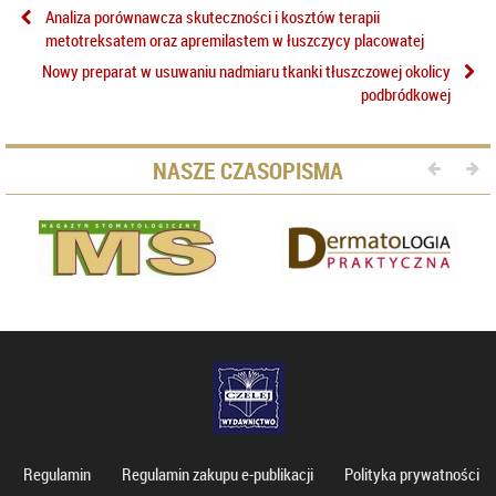
Analiza porównawcza skuteczności i kosztów terapii
metotreksatem oraz apremilastem w łuszczycy placowatej
Nowy preparat w usuwaniu nadmiaru tkanki tłuszczowej okolicy
podbródkowej
NASZE CZASOPISMA
Regulamin
Regulamin zakupu e-publikacji
Polityka prywatności