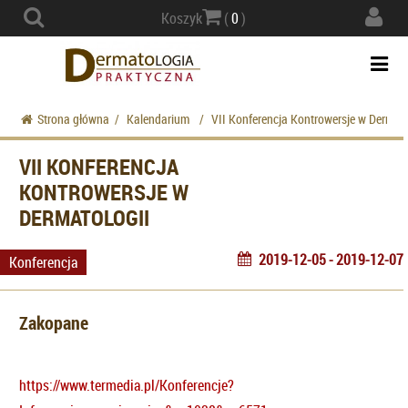
Actio
Koszyk
(
0
)
navig
Togg
navi
Strona główna
/
Kalendarium
/
VII Konferencja Kontrowersje w Dermato
VII KONFERENCJA
KONTROWERSJE W
DERMATOLOGII
2019-12-05 - 2019-12-07
Konferencja
Zakopane
https://www.termedia.pl/Konferencje?