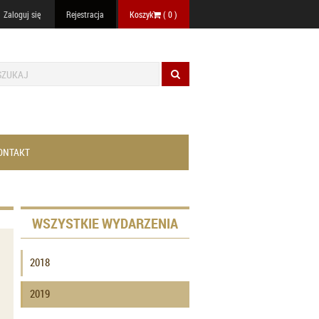
Zaloguj się
Rejestracja
Koszyk
(
0
)
ONTAKT
WSZYSTKIE WYDARZENIA
2018
2019