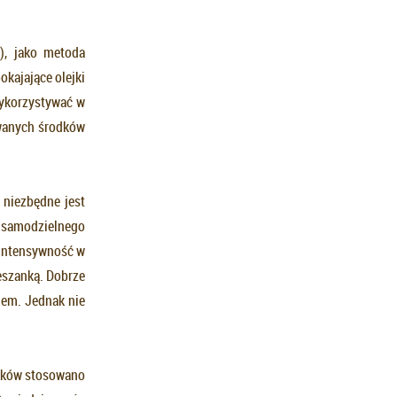
), jako metoda
kajające olejki
wykorzystywać w
ywanych środków
niezbędne jest
i samodzielnego
 intensywność w
eszanką. Dobrze
hem. Jednak nie
ieków stosowano