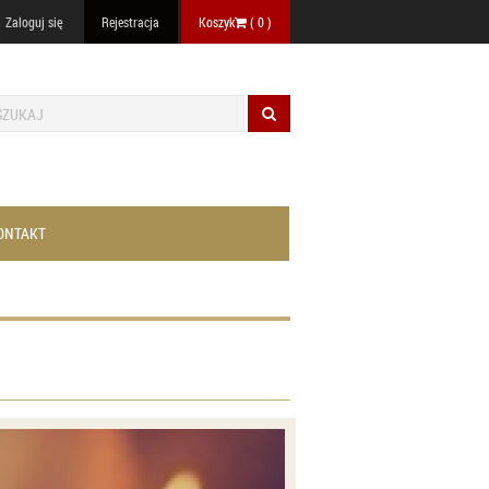
Zaloguj się
Rejestracja
Koszyk
(
0
)
ONTAKT