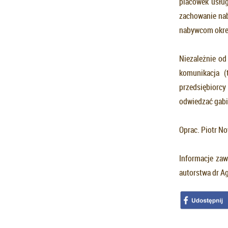
placówek usług
zachowanie nab
nabywcom okreś
Niezależnie od
komunikacja (
przedsiębiorcy 
odwiedzać gabi
Oprac. Piotr N
Informacje zaw
autorstwa dr Ag