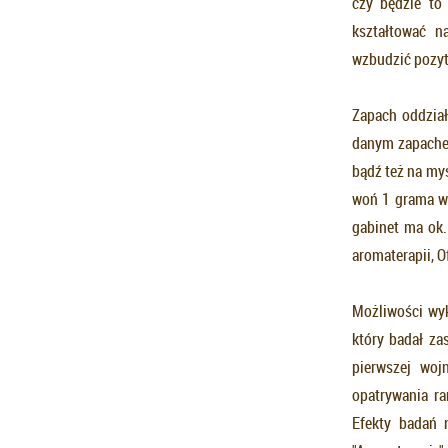
czy będzie to
kształtować n
wzbudzić pozyt
Zapach oddział
danym zapachem
bądź też na my
woń 1 grama wa
gabinet ma ok.
aromaterapii, 
Możliwości wyk
który badał za
pierwszej woj
opatrywania ra
Efekty badań 