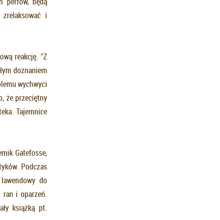
h perfów, będą
 zrelaksować i
ową reakcję. "Z
miłym doznaniem
oblemu wychwyci
, że przeciętny
teka. Tajemnice
emik Gatefosse,
etyków. Podczas
k lawendowy do
 ran i oparzeń.
ły książką pt.