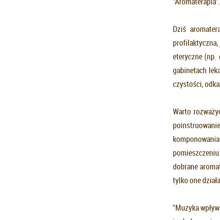
"Aromaterapia".
Dziś aromater
profilaktyczna
eteryczne (np.
gabinetach lek
czystości, odka
Warto rozważy
poinstruowanie
komponowania z
pomieszczeniu.
dobrane aromat
tylko one dział
"Muzyka wpływa