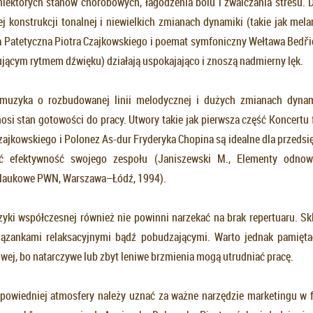
 niektórych stanów chorobowych, łagodzenia bólu i zwalczania stresu. 
j konstrukcji tonalnej i niewielkich zmianach dynamiki (takie jak mela
 Patetyczna Piotra Czajkowskiego i poemat symfoniczny Wełtawa Bedř
ującym rytmem dźwięku) działają uspokajająco i znoszą nadmierny lęk.
a muzyka o rozbudowanej linii melodycznej i dużych zmianach dynami
osi stan gotowości do pracy. Utwory takie jak pierwsza część Koncertu
zajkowskiego i Polonez As-dur Fryderyka Chopina są idealne dla przedsi
ć efektywność swojego zespołu (Janiszewski M., Elementy odnowy
aukowe PWN, Warszawa–Łódź, 1994).
zyki współczesnej również nie powinni narzekać na brak repertuaru. Skl
iązankami relaksacyjnymi bądź pobudzającymi. Warto jednak pamięta
wej, bo natarczywe lub zbyt leniwe brzmienia mogą utrudniać pracę.
powiedniej atmosfery należy uznać za ważne narzędzie marketingu w