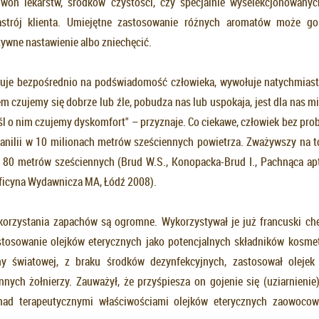
 woń lekarstw, środków czystości, czy specjalnie wyselekcjonowanyc
astrój klienta. Umiejętne zastosowanie różnych aromatów może go
ywne nastawienie albo zniechęcić.
uje bezpośrednio na podświadomość człowieka, wywołuje natychmiast
 czujemy się dobrze lub źle, pobudza nas lub uspokaja, jest dla nas 
śl o nim czujemy dyskomfort" – przyznaje. Co ciekawe, człowiek bez pr
nilii w 10 milionach metrów sześciennych powietrza. Zważywszy na to
 80 metrów sześciennych (Brud W.S., Konopacka-Brud I., Pachnąca ap
Oficyna Wydawnicza MA, Łódź 2008).
orzystania zapachów są ogromne. Wykorzystywał je już francuski ch
stosowanie olejków eterycznych jako potencjalnych składników kosm
ny światowej, z braku środków dezynfekcyjnych, zastosował oleje
nnych żołnierzy. Zauważył, że przyśpiesza on gojenie się (uziarnienie)
nad terapeutycznymi właściwościami olejków eterycznych zaowocowa