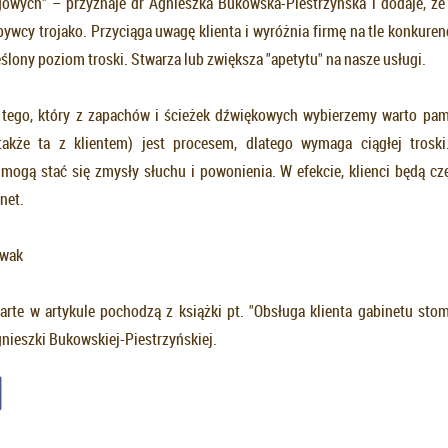
owych" – przyznaje dr Agnieszka Bukowska-Piestrzyńska i dodaje, ż
ywcy trojako. Przyciąga uwagę klienta i wyróżnia firmę na tle konkuren
lony poziom troski. Stwarza lub zwiększa "apetytu" na nasze usługi.
 tego, który z zapachów i ścieżek dźwiękowych wybierzemy warto pam
także ta z klientem) jest procesem, dlatego wymaga ciągłej troski
mogą stać się zmysły słuchu i powonienia. W efekcie, klienci będą częś
net.
owak
arte w artykule pochodzą z książki pt. "Obsługa klienta gabinetu sto
nieszki Bukowskiej-Piestrzyńskiej.