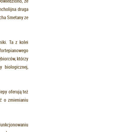
Dowiedziono, że
ncholijna druga
icha Smetany ze
ki. Ta z kolei
 fortepianowego
ębiorców, którzy
 biologicznej,
epy oferują też
ć o zmienianiu
 funkcjonowaniu