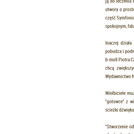
ją do leczenia
utwory o proste
część Symfonia
spokojnym, fal
Inaczej dział
pobudza i podn
b-moll Piotra C
chcą zwiększy
Wydawnictwo N
Wielbiciele mu
"gotowce" z w
ścieżki dźwięko
"Stworzenie od