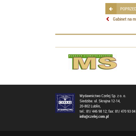
POPRZED
Gabinet na me
Wydawnictwo Czelej Sp. z o. o.
Siedziba: ul. Skrajna 12-14,
20-802 Lublin,
tel.: 81/ 446 98 12; fax: 81/ 470 93 04
info@czelej.com.pl