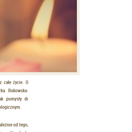
z całe życie. O
zka Bukowska-
nak pomysły dr
ologicznym.
leżnie od tego,