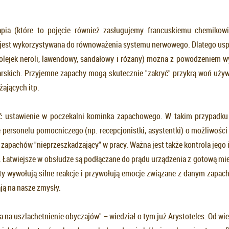
apia (które to pojęcie również zasługujemy francuskiemu chemikowi
, jest wykorzystywana do równoważenia systemu nerwowego. Dlatego uspo
 olejek neroli, lawendowy, sandałowy i różany) można z powodzeniem 
arskich. Przyjemne zapachy mogą skutecznie "zakryć" przykrą woń uż
żających itp.
ć ustawienie w poczekalni kominka zapachowego. W takim przypadku 
 personelu pomocniczego (np. recepcjonistki, asystentki) o możliwośc
apachów "nieprzeszkadzający" w pracy. Ważna jest także kontrola jego
 Łatwiejsze w obsłudze są podłączane do prądu urządzenia z gotową mi
y wywołują silne reakcje i przywołują emocje związane z danym zapac
ają na nasze zmysły.
 na uszlachetnienie obyczajów" – wiedział o tym już Arystoteles. Od w