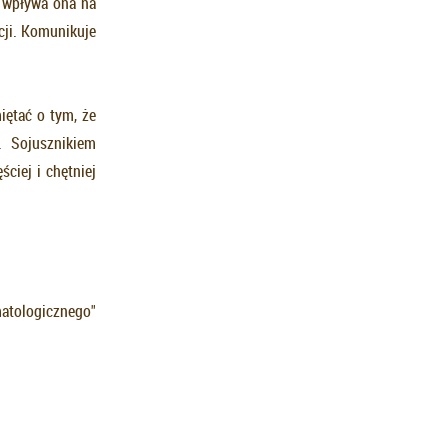
e wpływa ona na
cji. Komunikuje
iętać o tym, że
. Sojusznikiem
ciej i chętniej
matologicznego"