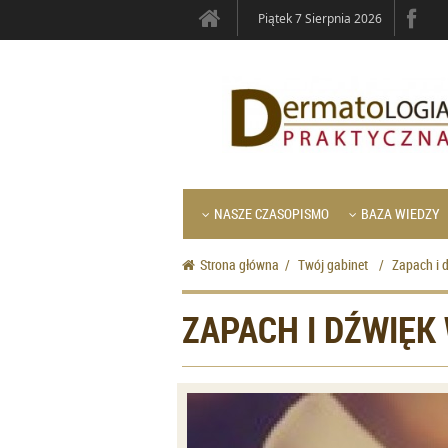
Piątek 7 Sierpnia 2026
NASZE CZASOPISMO
BAZA WIEDZY
Strona główna
/
Twój gabinet
/
Zapach i 
ZAPACH I DŹWIĘK