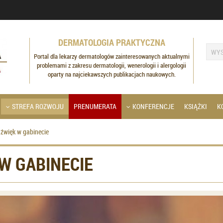
DERMATOLOGIA PRAKTYCZNA
Portal dla lekarzy dermatologów zainteresowanych aktualnymi
problemami z zakresu dermatologii, wenerologii i alergologii
oparty na najciekawszych publikacjach naukowych.
STREFA ROZWOJU
PRENUMERATA
KONFERENCJE
KSIĄŻKI
K
dźwięk w gabinecie
 W GABINECIE