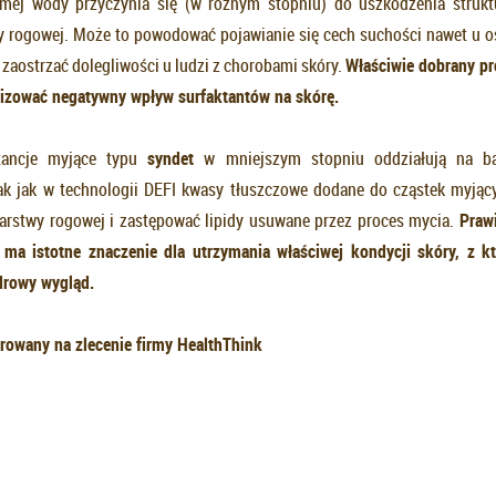
amej wody przyczynia się (w różnym stopniu) do uszkodzenia struktu
y rogowej. Może to powodować pojawianie się cech suchości nawet u 
 zaostrzać dolegliwości u ludzi z chorobami skóry.
W
ł
a
ś
ciwie dobrany p
lizowa
ć
negatywny wp
ł
yw surfaktantów na skór
ę
.
tancje myjące typu
syndet
w mniejszym stopniu oddziałują na bar
ak jak w technologii DEFI kwasy tłuszczowe dodane do cząstek myjąc
arstwy rogowej i zastępować lipidy usuwane przez proces mycia.
Praw
 ma istotne znaczenie dla utrzymania w
ł
a
ś
ciwej kondycji skóry, z kt
drowy wygl
ą
d.
rowany na zlecenie firmy
HealthThink