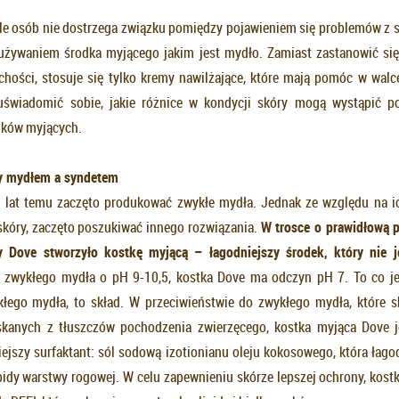
le osób nie dostrzega związku pomiędzy pojawieniem się problemów z s
używaniem środka myjącego jakim jest mydło. Zamiast zastanowić się
chości, stosuje się tylko kremy nawilżające, które mają pomóc w wal
uświadomić sobie, jakie różnice w kondycji skóry mogą wystąpić p
dków myjących.
y mydłem a syndetem
 lat temu zaczęto produkować zwykłe mydła. Jednak ze względu na ic
skóry, zaczęto poszukiwać innego rozwiązania.
W trosce o prawid
ł
ow
ą
p
 Dove stworzy
ł
o kostk
ę
myj
ą
c
ą
–
ł
agodniejszy
ś
rodek, który nie 
 zwykłego mydła o pH 9-10,5, kostka Dove ma odczyn pH 7. To co je
łego mydła, to skład. W przeciwieństwie do zwykłego mydła, które sk
kanych z tłuszczów pochodzenia zwierzęcego, kostka myjąca Dove 
ejszy surfaktant: sól sodową izotionianu oleju kokosowego, która łagod
ipidy warstwy rogowej. W celu zapewnieniu skórze lepszej ochrony, kost