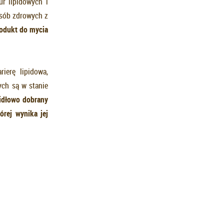
r lipidowych i
osób zdrowych z
rodukt do mycia
ierę lipidowa,
ych są w stanie
id
ł
owo dobrany
órej wynika jej