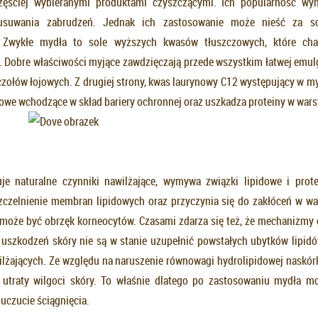
zęściej wybieranymi produktami czyszczącymi. Ich popularność wyn
 usuwania zabrudzeń. Jednak ich zastosowanie może nieść za s
 Zwykłe mydła to sole wyższych kwasów tłuszczowych, które char
Dobre właściwości myjące zawdzięczają przede wszystkim łatwej emul
uczołów łojowych. Z drugiej strony, kwas laurynowy C12 występujący w m
zowe wchodzące w skład bariery ochronnej oraz uszkadza proteiny w wars
je naturalne czynniki nawilżające, wymywa związki lipidowe i prote
czelnienie membran lipidowych oraz przyczynia się do zakłóceń w wa
może być obrzęk korneocytów. Czasami zdarza się też, że mechanizmy
 uszkodzeń skóry nie są w stanie uzupełnić powstałych ubytków lipidó
lżających. Ze względu na naruszenie równowagi hydrolipidowej naskór
 utraty wilgoci skóry. To właśnie dlatego po zastosowaniu mydła m
uczucie ściągnięcia.