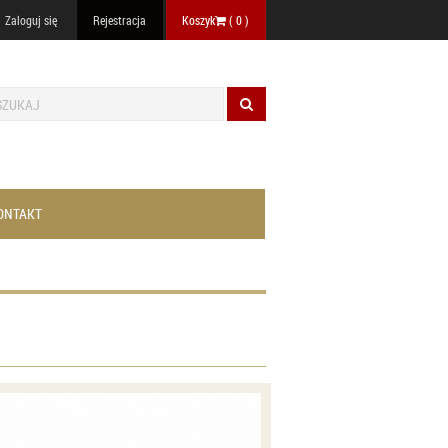
Zaloguj się
Rejestracja
Koszyk
(
0
)
ONTAKT