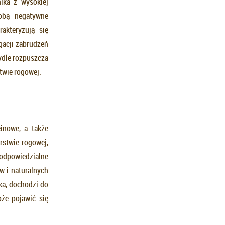
ika z wysokiej
obą negatywne
akteryzują się
gacji zabrudzeń
ydle rozpuszcza
twie rogowej.
inowe, a także
rstwie rogowej,
 odpowiedzialne
w i naturalnych
ka, dochodzi do
oże pojawić się