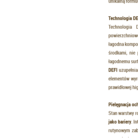
unikalną formuł
Technologia DE
Technologia 
powierzchniowo
łagodna kompoz
środkami, nie
łagodnemu surf
DEFI
uzupełnia
elementów wyr
prawidłowej hig
Piel
ęgnacja oc
Stan warstwy r
jako bariery
. I
rutynowym zab