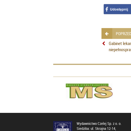
POPRZED
Gabinet leka
niepełnospr
Wydawnictwo Czelej Sp. z o. o.
Siedziba: ul. Skrajna 12-14,