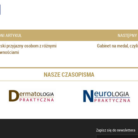
NI ARTYKUŁ
NASTĘPNY
rski przyjazny osobom z różnymi
Gabinet na medal, czyli
awnościami
NASZE CZASOPISMA
Zapisz się do newslettera