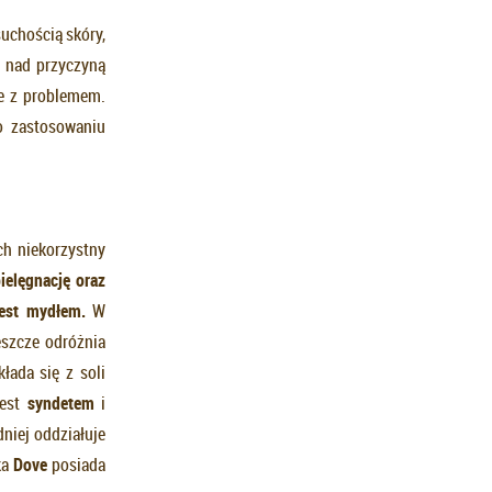
uchością skóry,
 nad przyczyną
ce z problemem.
o zastosowaniu
h niekorzystny
iel
ę
gnacj
ę
oraz
jest myd
ł
em.
W
szcze odróżnia
łada się z soli
jest
syndetem
i
niej oddziałuje
ka
Dove
posiada