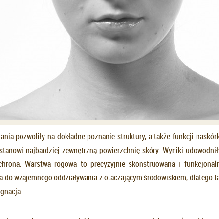
dania pozwoliły na dokładne poznanie struktury, a także funkcji naskór
 stanowi najbardziej zewnętrzną powierzchnię skóry. Wyniki udowodniły,
ochrona. Warstwa rogowa to precyzyjnie skonstruowana i funkcjonal
na do wzajemnego oddziaływania z otaczającym środowiskiem, dlatego tak
ęgnacja.