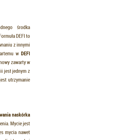
odnego środka
Formuła DEFI to
wnaniu z innymi
awartemu w
DEFI
ynowy zawarty w
ii jest jednym z
jest utrzymanie
wania naskórka
enia. Mycie jest
es mycia nawet