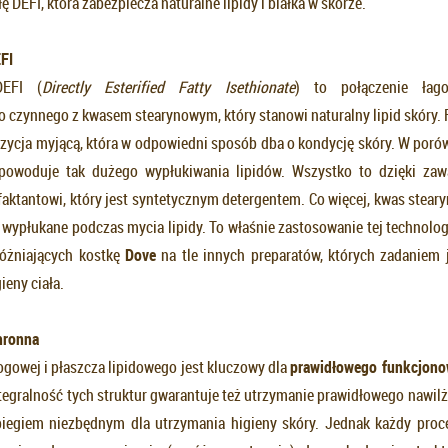
ę DEFI, która zabezpiecza naturalne lipidy i białka w skórze.
FI
DEFI (
Directly Esterified Fatty Isethionate
) to połączenie łag
 czynnego z kwasem stearynowym, który stanowi naturalny lipid skóry. 
ycja myjącą, która w odpowiedni sposób dba o kondycję skóry. W poró
 powoduje tak dużego wypłukiwania lipidów. Wszystko to dzięki z
aktantowi, który jest syntetycznym detergentem. Co więcej, kwas stear
 wypłukane podczas mycia lipidy. To właśnie zastosowanie tej technolog
óżniających kostkę
Dove
na tle innych preparatów, których zadaniem 
ieny ciała.
hronna
ogowej i płaszcza lipidowego jest kluczowy dla
prawid
ł
owego funkcjono
ntegralność tych struktur gwarantuje też utrzymanie prawidłowego nawilż
iegiem niezbędnym dla utrzymania higieny skóry. Jednak każdy proc