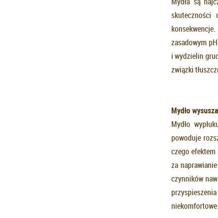
Mydła są najc
skuteczności
konsekwencje.
zasadowym pH. 
i wydzielin gr
związki tłuszc
Mydło wysusza
Mydło wypłuku
powoduje rozsz
czego efektem 
za naprawianie
czynników nawi
przyspieszenia
niekomfortowe 