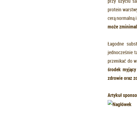
przy użyciu s
protein warstw
cerą normalną i
mo
ż
e zminima
Łagodne subs
jednocześnie t
przenikać do w
ś
rodek myj
ą
cy
zdrowie oraz z
Artykuł sponso