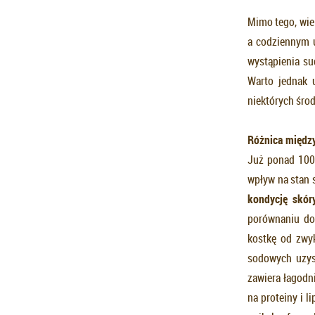
Mimo tego, wie
a codziennym 
wystąpienia su
Warto jednak 
niektórych śro
Różnica międz
Już ponad 100
wpływ na stan 
kondycj
ę
skóry
porównaniu do
kostkę od zwyk
sodowych uzys
zawiera łagodni
na proteiny i l